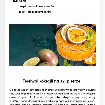
Cena
bezpłatne
- dla rezydentów
26 zł
- dla nierezydentów
Festiwal koktajli na 32. piętrze!
Od teraz każdy czwartek na Piętrze Widokowym to prawdziwe święto
smaków! Tego dnia wszystkie nasze koktajle otrzymacie w promocyjnej
cenie 35 pln. To idealna okazja, aby odkryć naszą nową kartę,
w której poza klasykami nie brakuje propozycji idealnych na jesień.
Zbierzcie ekipę i wspólnie cieszcie się pysznymi koktajlami w niższej