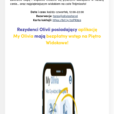
cenie… oraz najpiękniejszym widokiem na całe Trójmiasto!
Data i czas:
każdy czwartek, 12:00-22:00
Rezerwacje:
taras@oliviastar.pl
Karta koktajli:
https://bit.ly/3zPK9za
Rezydenci Olivii posiadający
aplikację
My Olivia
mają
bezpłatny wstęp na Piętro
Widokowe!