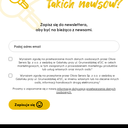
Zapisz się do newslettera,
aby być na bieżąco z newsami.
Wyrażam zgodę na przetwarzanie moich danych osobowych przez Olivia
Serwis Sp. z o.o. z siedzibą w Gdańsku przy ul. Grunwaldzkiej 472C w celach
marketingowych, w tym związanych z prowadzeniem marketingu produktów
lub usług własnych oraz innych osób.*
Wyrażam zgodę na przesyłanie przez Olivia Serwis Sp. z o.o. z siedzibą w
Gdańsku przy ul. Grunwaldzkiej 472C, w imieniu własnym lub na zlecenie innych
osób, informacji handlowych drogą elektroniczną.*
Prosimy o zapoznanie się z naszą
informacją dotyczącą przetwarzania danych
osobowych.