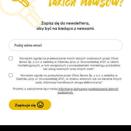
Zapisz się do newslettera,
aby być na bieżąco z newsami.
Wyrażam zgodę na przetwarzanie moich danych osobowych przez Olivia
Serwis Sp. z o.o. z siedzibą w Gdańsku przy ul. Grunwaldzkiej 472C w celach
marketingowych, w tym związanych z prowadzeniem marketingu produktów
lub usług własnych oraz innych osób.*
Wyrażam zgodę na przesyłanie przez Olivia Serwis Sp. z o.o. z siedzibą w
Gdańsku przy ul. Grunwaldzkiej 472C, w imieniu własnym lub na zlecenie innych
osób, informacji handlowych drogą elektroniczną.*
Prosimy o zapoznanie się z naszą
informacją dotyczącą przetwarzania danych
osobowych.