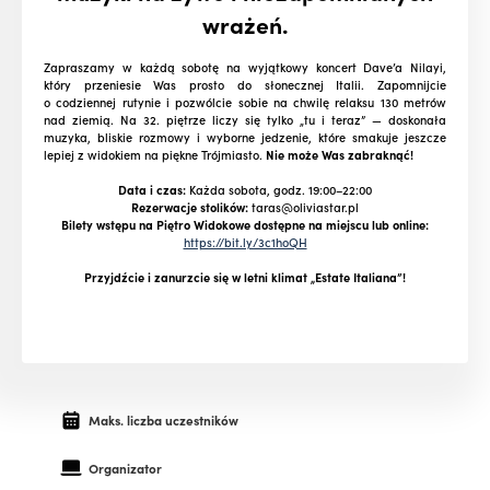
wrażeń.
Zapraszamy w każdą sobotę na wyjątkowy koncert Dave’a Nilayi,
który przeniesie Was prosto do słonecznej Italii. Zapomnijcie
o codziennej rutynie i pozwólcie sobie na chwilę relaksu 130 metrów
nad ziemią. Na 32. piętrze liczy się tylko „tu i teraz” — doskonała
muzyka, bliskie rozmowy i wyborne jedzenie, które smakuje jeszcze
lepiej z widokiem na piękne Trójmiasto.
Nie może Was zabraknąć!
Data i czas:
Każda sobota, godz. 19:00–22:00
Rezerwacje stolików:
taras@oliviastar.pl
Bilety wstępu na Piętro Widokowe dostępne na miejscu lub online:
https://bit.ly/3c1hoQH
Przyjdźcie i zanurzcie się w letni klimat „Estate Italiana”!
Maks. liczba uczestników
Organizator