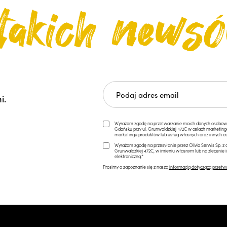
i.
Wyrażam zgodę na przetwarzanie moich danych osobowych 
Gdańsku przy ul. Grunwaldzkiej 472C w celach marketi
marketingu produktów lub usług własnych oraz innych os
Wyrażam zgodę na przesyłanie przez Olivia Serwis Sp. z o
Grunwaldzkiej 472C, w imieniu własnym lub na zlecenie 
elektroniczną.*
Prosimy o zapoznanie się z naszą
informacją dotyczącą przetw