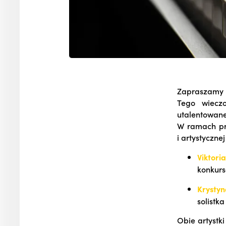
Zapraszamy n
Tego wieczo
utalentowan
W ramach pr
i artystycznej
Viktor
konkurs
Krysty
solistk
Obie artystk