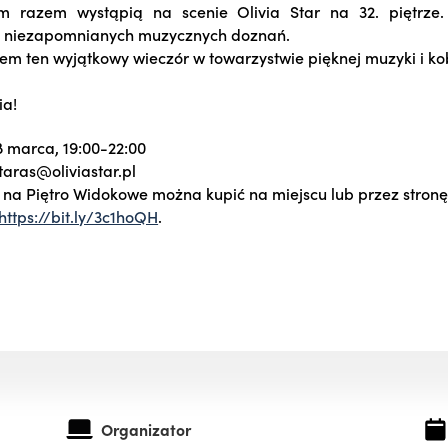
tym razem wystąpią na scenie Olivia Star na 32. piętrze.
a niezapomnianych muzycznych doznań.
m ten wyjątkowy wieczór w towarzystwie pięknej muzyki i ko
ia!
 marca, 19:00-22:00
taras@oliviastar.pl
u na Piętro Widokowe można kupić na miejscu lub przez stron
https://bit.ly/3c1hoQH
.
Organizator