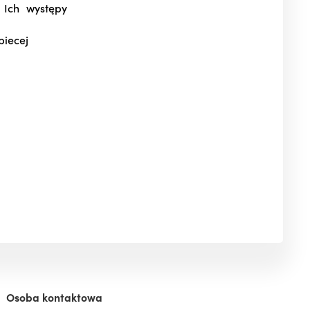
 Ich występy
biecej
ę
Osoba kontaktowa