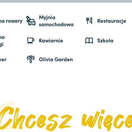
Myjnia
 na rowery
Restauracje
samochodowa
na
Kawiarnie
Szkoła
gi
ver
Olivia Garden