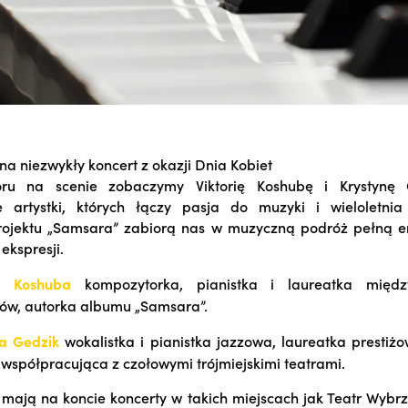
a niezwykły koncert z okazji Dnia Kobiet
ru na scenie zobaczymy Viktorię Koshubę i Krystynę
e artystki, których łączy pasja do muzyki i wieloletnia
ojektu „Samsara” zabiorą nas w muzyczną podróż pełną em
 ekspresji.
ia Koshuba
kompozytorka, pianistka i laureatka międz
ów, autorka albumu „Samsara”.
na Gedzik
wokalistka i pianistka jazzowa, laureatka prestiż
a współpracująca z czołowymi trójmiejskimi teatrami.
i mają na koncie koncerty w takich miejscach jak Teatr Wybrz