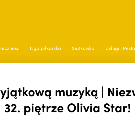
łeczność
Liga piłkarska
Siatkówka
Usługi i Rest
wyjątkową muzyką | Niez
32. piętrze Olivia Star!