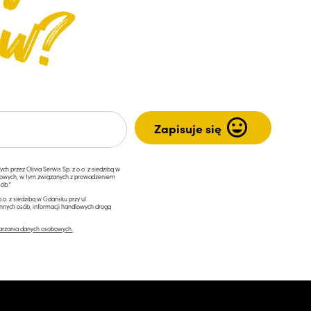
przez Olivia Serwis Sp. z o.o. z siedzibą w
ngowych, w tym związanych z prowadzeniem
ób.*
.o. z siedzibą w Gdańsku przy ul.
innych osób, informacji handlowych drogą
arzania danych osobowych.