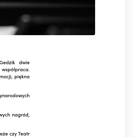
 Gedzik dwie
 współpraca.
ocji, piękna
ynarodowych
owych nagród,
eże czy Teatr