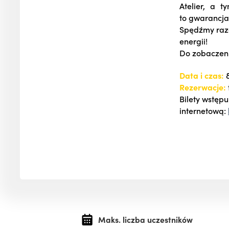
Atelier, a 
to gwarancj
Spędźmy raze
energii!
Do zobaczen
Data i czas:
8
Rezerwacje:
Bilety wstęp
internetową:
Maks. liczba uczestników