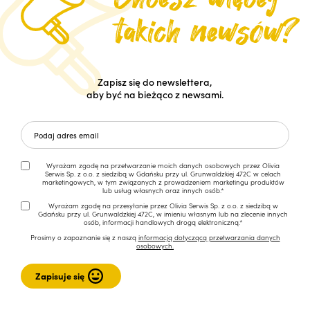
Zapisz się do newslettera,
aby być na bieżąco z newsami.
Wyrażam zgodę na przetwarzanie moich danych osobowych przez Olivia
Serwis Sp. z o.o. z siedzibą w Gdańsku przy ul. Grunwaldzkiej 472C w celach
marketingowych, w tym związanych z prowadzeniem marketingu produktów
lub usług własnych oraz innych osób.*
Wyrażam zgodę na przesyłanie przez Olivia Serwis Sp. z o.o. z siedzibą w
Gdańsku przy ul. Grunwaldzkiej 472C, w imieniu własnym lub na zlecenie innych
osób, informacji handlowych drogą elektroniczną.*
Prosimy o zapoznanie się z naszą
informacją dotyczącą przetwarzania danych
osobowych.