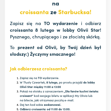
na
croissanta
ze
Starbucksa!
Zapisz się na
TO wydarzenie
i odbierz
croissanta 8 lutego w lobby Olivii Star!
Pysznego, chrupiącego i ze złocistą skórką.
To
prezent od Olivii, by Twój dzień był
słodszy:) Życzymy smacznego!
Jak odbierzesz croissanta?
Zapisz się na
TO
wydarzenie.
W Tłusty Czwartek,
8 lutego,
po prostu przyjdź
do lobby
Olivii Star między 11:00 a 13:00
Pokaż na stoisku z oznaczeniem
„Dla fanów kuchni świata:
croissant”
kod swojego biletu w aplikacji My Olivia lub
na bilecie, jaki otrzymasz pocztą e-mail.
Daj ten kod sobie
zeskanować.
Odbierz croissanta: od 11:00 do 13:00.