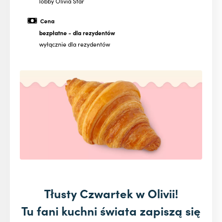
lobby Olivia Star
Cena
bezpłatne
- dla rezydentów
wyłącznie dla rezydentów
Tłusty Czwartek w Olivii!
Tu fani kuchni św
iata
zapiszą się