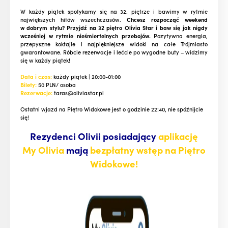
W każdy piątek spotykamy się na 32. piętrze i bawimy w rytmie
największych hitów wszechczasów.
Chcesz rozpocząć weekend
w dobrym stylu? Przyjdź na 32 piętro Olivia Star i baw się jak nigdy
wcześniej w rytmie nieśmiertelnych przebojów.
Pozytywna energia,
przepyszne koktajle i najpiękniejsze widoki na całe Trójmiasto
gwarantowane. Róbcie rezerwacje i lećcie po wygodne buty – widzimy
się w każdy piątek!
Data i czas:
każdy piątek | 20:00-01:00
Bilety:
50 PLN/ osoba
Rezerwacje:
taras@oliviastar.pl
Ostatni wjazd na Piętro Widokowe jest o godzinie 22:40, nie spóźnijcie
się!
Rezydenci Olivii posiadający
aplikację
My Olivia
mają
bezpłatny wstęp na Piętro
Widokowe!