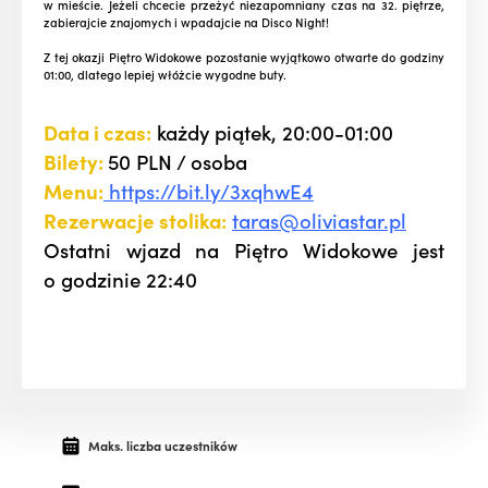
w mieście. Jeżeli chcecie przeżyć niezapomniany czas na 32. piętrze,
zabierajcie znajomych i wpadajcie na Disco Night!
Z tej okazji Piętro Widokowe pozostanie wyjątkowo otwarte do godziny
01:00, dlatego lepiej włóżcie wygodne buty.
Data i czas:
każdy piątek, 20:00-01:00
Bilety:
50 PLN / osoba
Menu:
https://bit.ly/3xqhwE4
Rezerwacje stolika:
taras@oliviastar.pl
Ostatni wjazd na Piętro Widokowe jest
o godzinie 22:40
Maks. liczba uczestników