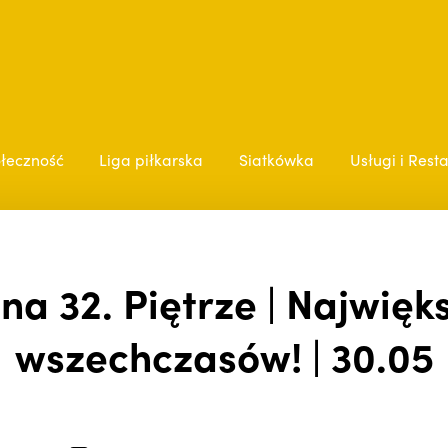
łeczność
Liga piłkarska
Siatkówka
Usługi i Rest
na 32. Piętrze | Najwię
wszechczasów! | 30.05