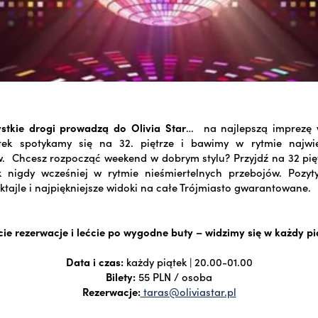
ystkie drogi prowadzą do Olivia Star
… na najlepszą imprezę w
ek spotykamy się na 32. piętrze i bawimy w rytmie najwi
 Chcesz rozpocząć weekend w dobrym stylu? Przyjdź na 32 pięt
k nigdy wcześniej w rytmie nieśmiertelnych przebojów. Pozyt
ktajle i najpiękniejsze widoki na całe Trójmiasto gwarantowane.
ie rezerwacje i lećcie po wygodne buty – widzimy się w każdy pi
Data i czas:
każdy piątek | 20.00-01.00
Bilety:
55 PLN / osoba
Rezerwacje:
taras@oliviastar.pl