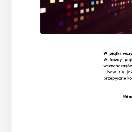
W piątki wsz
W każdy piąt
wszechczasów.
i baw się ja
przepyszne ko
Róbc