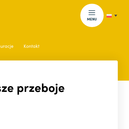
MENU
auracje
Kontakt
ksze przeboje