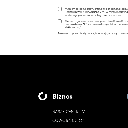
Wyrażam zgodę na przetwarzanie moich danych osobowych 
Gdańsku przy ul. Grunwaldzkiej 472C w celach marketi
marketingu produktów lub usług własnych oraz innych os
Wyrażam zgodę na przesyłanie przez Olivia Serwis Sp. z o
Grunwaldzkiej 472C, w imieniu własnym lub na zlecenie 
elektroniczną.*
Prosimy o zapoznanie się z naszą
informacją dotyczącą przetw
Biznes
NASZE CENTRUM
COWORKING O4