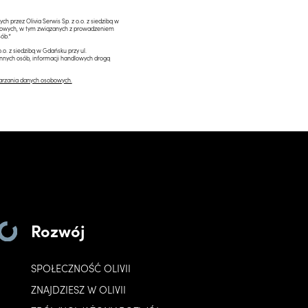
przez Olivia Serwis Sp. z o.o. z siedzibą w
ngowych, w tym związanych z prowadzeniem
ób.*
.o. z siedzibą w Gdańsku przy ul.
innych osób, informacji handlowych drogą
arzania danych osobowych.
Rozwój
SPOŁECZNOŚĆ OLIVII
ZNAJDZIESZ W OLIVII