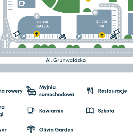
Myjnia
 na rowery
Restauracje
samochodowa
na
Kawiarnie
Szkoła
gi
ver
Olivia Garden