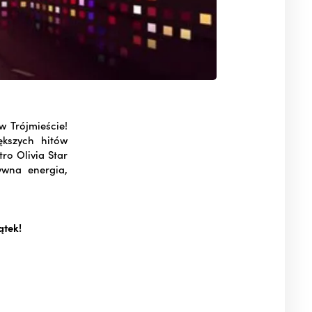
 Trójmieście!
ększych hitów
ro Olivia Star
ywna energia,
ątek!