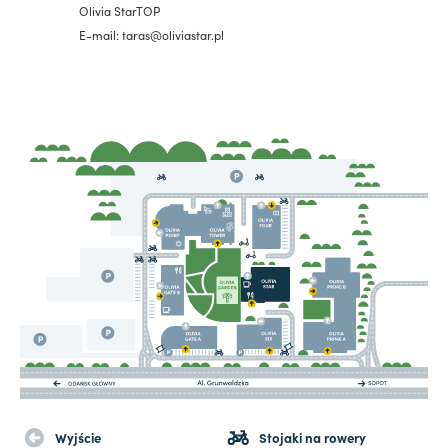
Olivia StarTOP
E-mail: taras@oliviastar.pl
Wyjście
Stojaki na rowery