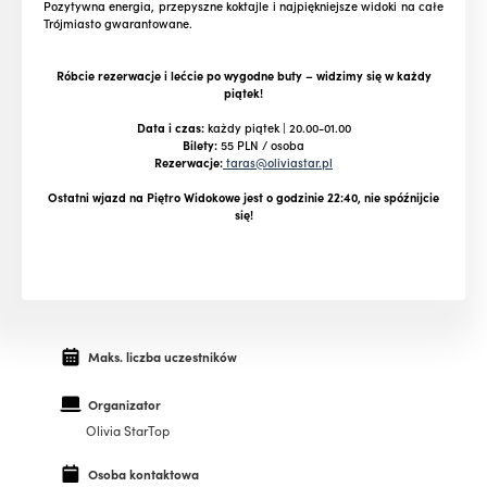
Pozytywna energia, przepyszne koktajle i najpiękniejsze widoki na całe
Trójmiasto gwarantowane.
Róbcie rezerwacje i lećcie po wygodne buty – widzimy się w każdy
piątek!
Data i czas:
każdy piątek | 20.00-01.00
Bilety:
55 PLN / osoba
Rezerwacje:
taras@oliviastar.pl
Ostatni wjazd na Piętro Widokowe jest o godzinie 22:40, nie spóźnijcie
się!
Maks. liczba uczestników
Organizator
Olivia StarTop
Osoba kontaktowa