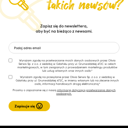
Zapisz się do newslettera,
aby być na bieżąco z newsami.
Wyrażam zgodę na przetwarzanie moich danych osobowych przez Olivia
Serwis Sp. z o.o. z siedzibą w Gdańsku przy ul. Grunwaldzkiej 472C w celach
marketingowych, w tym związanych z prowadzeniem marketingu produktów
lub usług własnych oraz innych osób.*
Wyrażam zgodę na przesyłanie przez Olivia Serwis Sp. z o.o. z siedzibą w
Gdańsku przy ul. Grunwaldzkiej 472C, w imieniu własnym lub na zlecenie innych
osób, informacji handlowych drogą elektroniczną.*
Prosimy o zapoznanie się z naszą
informacją dotyczącą przetwarzania danych
osobowych.