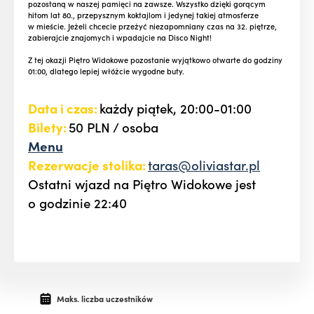
pozostaną w naszej pamięci na zawsze. Wszystko dzięki gorącym
hitom lat 80., przepysznym koktajlom i jedynej takiej atmosferze
w mieście. Jeżeli chcecie przeżyć niezapomniany czas na 32. piętrze,
zabierajcie znajomych i wpadajcie na Disco Night!
Z tej okazji Piętro Widokowe pozostanie wyjątkowo otwarte do godziny
01:00, dlatego lepiej włóżcie wygodne buty.
Data i czas:
każdy piątek, 20:00-01:00
Bilety:
50 PLN / osoba
Menu
Rezerwacje stolika:
taras@oliviastar.pl
Ostatni wjazd na Piętro Widokowe jest
o godzinie 22:40
Maks. liczba uczestników