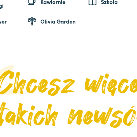
Kawiarnie
Szkoła
gi
ver
Olivia Garden