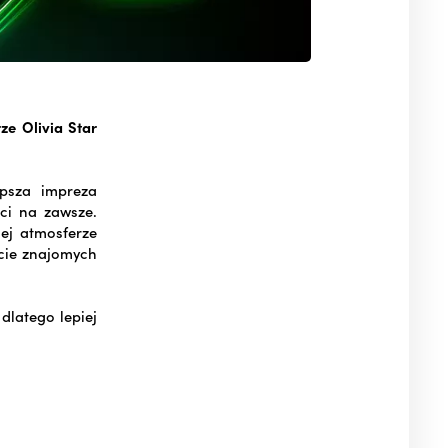
ze Olivia Star
epsza impreza
ci na zawsze.
iej atmosferze
jcie znajomych
dlatego lepiej