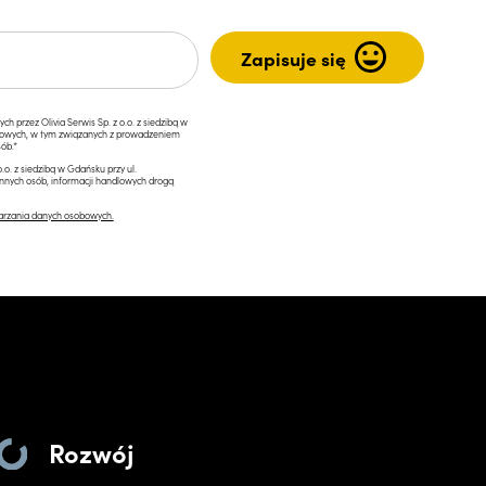
przez Olivia Serwis Sp. z o.o. z siedzibą w
ngowych, w tym związanych z prowadzeniem
ób.*
.o. z siedzibą w Gdańsku przy ul.
innych osób, informacji handlowych drogą
arzania danych osobowych.
Rozwój