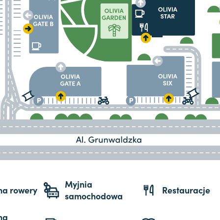
Myjnia
 na rowery
Restauracje
samochodowa
na