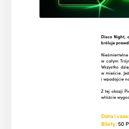
Disco Night, 
króluje prawd
Nieśmierteln
w całym Trój
Wszystko dzię
w mieście. Je
i wpadajcie n
Z tej okazji 
włóżcie wygod
Data i czas
Bilety:
50 P