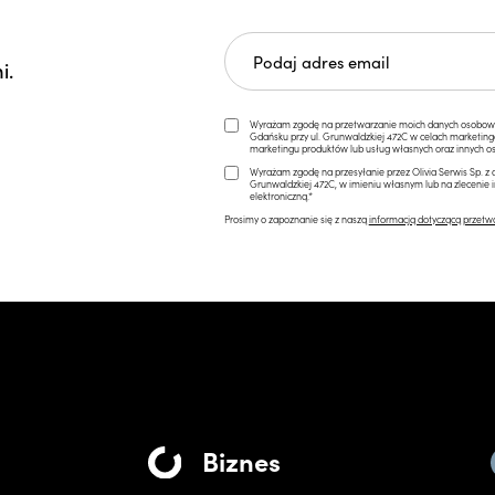
i.
Wyrażam zgodę na przetwarzanie moich danych osobowych 
Gdańsku przy ul. Grunwaldzkiej 472C w celach marketi
marketingu produktów lub usług własnych oraz innych os
Wyrażam zgodę na przesyłanie przez Olivia Serwis Sp. z o
Grunwaldzkiej 472C, w imieniu własnym lub na zlecenie 
elektroniczną.*
Prosimy o zapoznanie się z naszą
informacją dotyczącą przetw
Biznes