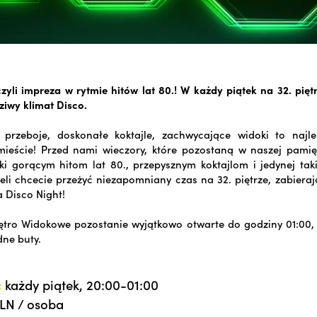
czyli impreza w rytmie hitów lat 80.! W każdy piątek na 32. piętr
ziwy klimat Disco.
e przeboje, doskonałe koktajle, zachwycające widoki to najl
mieście! Przed nami wieczory, które pozostaną w naszej pamię
ki gorącym hitom lat 80., przepysznym koktajlom i jedynej tak
żeli chcecie przeżyć niezapomniany czas na 32. piętrze, zabiera
a Disco Night!
Piętro Widokowe pozostanie wyjątkowo otwarte do godziny 01:00, 
ne buty.
:
każdy piątek, 20:00-01:00
LN / osoba