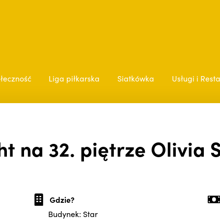
łeczność
Liga piłkarska
Siatkówka
Usługi i Rest
t na 32. piętrze Olivia S
Gdzie?
Budynek: Star