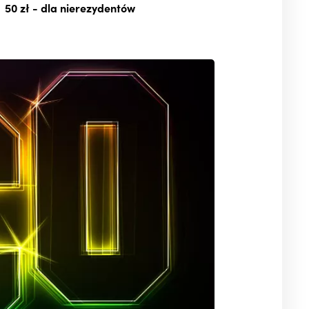
50 zł
- dla nierezydentów