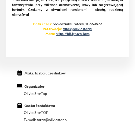
towarzystwie, przy filiżance aromatycznej kawy lub rozgrzewającej
herbaty. Czekamy z otwartymi ramionami i ciepłą, rodzinną
atmosferą!
Data i czas:
poniedziałki i wtorki, 12:00-16:00
Rezerwacje:
taras@oliviastar.pl
Menu:
https://bit.ly/3znH896
Maks. liczba uczestników
Organizator
Olivia StarTop
Osoba kontaktowa
Olivia StarTOP
E-mail: taras@oliviastar.pl