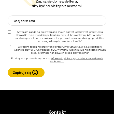
Zapisz się do newslettera,
aby być na bieżąco z newsami.
Wyrażam zgodę na przetwarzanie moich danych osobowych przez Olivia
Serwis Sp. z o.o. z siedzibą w Gdańsku przy ul. Grunwaldzkiej 472C w celach
marketingowych, w tym związanych z prowadzeniem marketingu produktów
lub usług własnych oraz innych osób.*
Wyrażam zgodę na przesyłanie przez Olivia Serwis Sp. z o.o. z siedzibą w
Gdańsku przy ul. Grunwaldzkiej 472C, w imieniu własnym lub na zlecenie innych
osób, informacji handlowych drogą elektroniczną.*
Prosimy o zapoznanie się z naszą
informacją dotyczącą przetwarzania danych
osobowych.
Kontakt