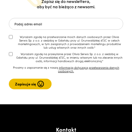
Zapisz się do newslettera,
aby być na bieżąco z newsami.
Wyrażam zgodę na przetwarzanie moich danych osobowych przez Olivia
Serwis Sp. z o.o. z siedzibą w Gdańsku przy ul. Grunwaldzkiej 472C w celach
marketingowych, w tym związanych z prowadzeniem marketingu produktów
lub usług własnych oraz innych osób.*
Wyrażam zgodę na przesyłanie przez Olivia Serwis Sp. z o.o. z siedzibą w
Gdańsku przy ul. Grunwaldzkiej 472C, w imieniu własnym lub na zlecenie innych
osób, informacji handlowych drogą elektroniczną.*
Prosimy o zapoznanie się z naszą
informacją dotyczącą przetwarzania danych
osobowych.
Kontakt