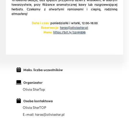
towarzystwie, przy filiżance aromatycznej kawy lub rozgrzewającej
herbaty. Czekamy z otwartymi ramionami i ciepłą, rodzinną
atmosferą!
Data i czas:
poniedziałki i wtorki, 12:00-16:00
Rezerwacje:
taras@oliviastar.pl
Menu:
https://bit.ly/3znH896
Maks. liczba uczestników
Organizator
Olivia StarTop
Osoba kontaktowa
Olivia StarTOP
E-mail: taras@oliviastar.pl