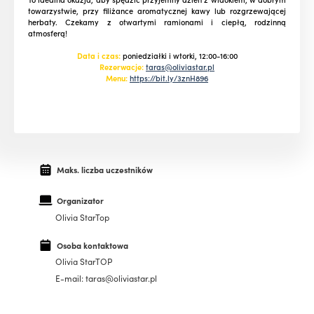
towarzystwie, przy filiżance aromatycznej kawy lub rozgrzewającej
herbaty. Czekamy z otwartymi ramionami i ciepłą, rodzinną
atmosferą!
Data i czas:
poniedziałki i wtorki, 12:00-16:00
Rezerwacje:
taras@oliviastar.pl
Menu:
https://bit.ly/3znH896
Maks. liczba uczestników
Organizator
Olivia StarTop
Osoba kontaktowa
Olivia StarTOP
E-mail: taras@oliviastar.pl