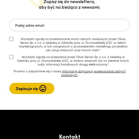
Zapisz się do newslettera,
aby być na bieżąco z newsami.
Wyrażam zgodę na przetwarzanie moich danych osobowych przez Olivia
Serwis Sp. z o.o. z siedzibą w Gdańsku przy ul. Grunwaldzkiej 472C w celach
marketingowych, w tym związanych z prowadzeniem marketingu produktów
lub usług własnych oraz innych osób.*
Wyrażam zgodę na przesyłanie przez Olivia Serwis Sp. z o.o. z siedzibą w
Gdańsku przy ul. Grunwaldzkiej 472C, w imieniu własnym lub na zlecenie innych
osób, informacji handlowych drogą elektroniczną.*
Prosimy o zapoznanie się z naszą
informacją dotyczącą przetwarzania danych
osobowych.
Kontakt