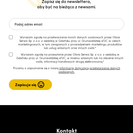
Zapisz się do newslettera,
aby być na bieżąco z newsami.
Wyrażam zgodę na przetwarzanie moich danych osobowych przez Olivia
Serwis Sp. z o.o. z siedzibą w Gdańsku przy ul. Grunwaldzkiej 472C w celach
marketingowych, w tym związanych z prowadzeniem marketingu produktów
lub usług własnych oraz innych osób.*
Wyrażam zgodę na przesyłanie przez Olivia Serwis Sp. z o.o. z siedzibą w
Gdańsku przy ul. Grunwaldzkiej 472C, w imieniu własnym lub na zlecenie innych
osób, informacji handlowych drogą elektroniczną.*
Prosimy o zapoznanie się z naszą
informacją dotyczącą przetwarzania danych
osobowych.
Kontakt