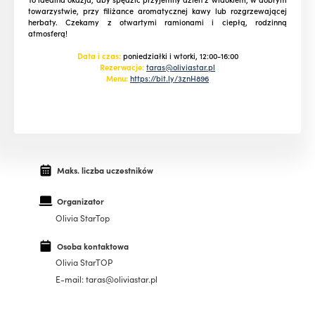
towarzystwie, przy filiżance aromatycznej kawy lub rozgrzewającej
herbaty. Czekamy z otwartymi ramionami i ciepłą, rodzinną
atmosferą!
Data i czas:
poniedziałki i wtorki, 12:00-16:00
Rezerwacje:
taras@oliviastar.pl
Menu:
https://bit.ly/3znH896
Maks. liczba uczestników
Organizator
Olivia StarTop
Osoba kontaktowa
Olivia StarTOP
E-mail: taras@oliviastar.pl