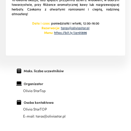
towarzystwie, przy filiżance aromatycznej kawy lub rozgrzewającej
herbaty. Czekamy z otwartymi ramionami i ciepłą, rodzinną
atmosferą!
Data i czas:
poniedziałki i wtorki, 12:00-16:00
Rezerwacje:
taras@oliviastar.pl
Menu:
https://bit.ly/3znH896
Maks. liczba uczestników
Organizator
Olivia StarTop
Osoba kontaktowa
Olivia StarTOP
E-mail: taras@oliviastar.pl