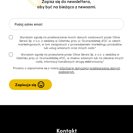
Zapisz się do newslettera,
aby być na bieżąco z newsami.
Wyrażam zgodę na przetwarzanie moich danych osobowych przez Olivia
Serwis Sp. z o.o. z siedzibą w Gdańsku przy ul. Grunwaldzkiej 472C w celach
marketingowych, w tym związanych z prowadzeniem marketingu produktów
lub usług własnych oraz innych osób.*
Wyrażam zgodę na przesyłanie przez Olivia Serwis Sp. z o.o. z siedzibą w
Gdańsku przy ul. Grunwaldzkiej 472C, w imieniu własnym lub na zlecenie innych
osób, informacji handlowych drogą elektroniczną.*
Prosimy o zapoznanie się z naszą
informacją dotyczącą przetwarzania danych
osobowych.
Kontakt