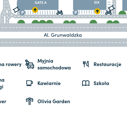
Myjnia
 na rowery
Restauracje
samochodowa
na
Kawiarnie
Szkoła
gi
ver
Olivia Garden