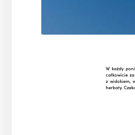
W każdy poni
całkowicie za
z widokiem, 
herbaty. Czek