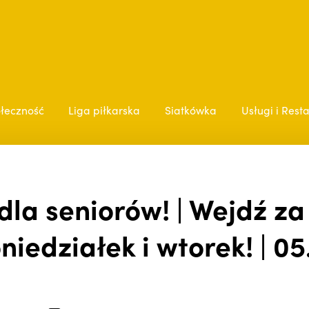
łeczność
Liga piłkarska
Siatkówka
Usługi i Rest
dla seniorów! | Wejdź z
niedziałek i wtorek! | 05