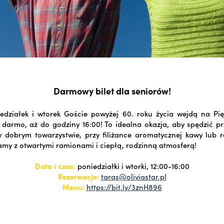
Darmowy bilet dla seniorów!
edziałek i wtorek Goście powyżej 60. roku życia wejdą na Pi
 darmo, aż do godziny 16:00! To idealna okazja, aby spędzić p
w dobrym towarzystwie, przy filiżance aromatycznej kawy lub r
amy z otwartymi ramionami i ciepłą, rodzinną atmosferą!
Data i czas:
poniedziałki i wtorki, 12:00-16:00
Rezerwacje:
taras@oliviastar.pl
Menu:
https://bit.ly/3znH896