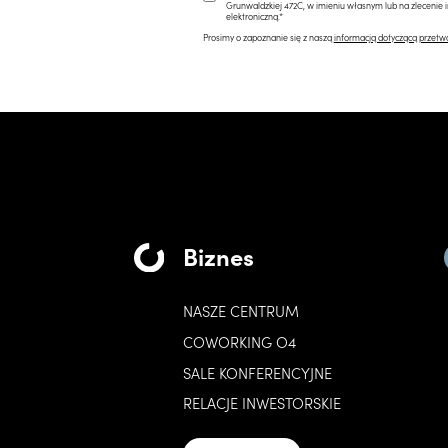
Grunwaldzkiej 472C, w imieniu własnym lub na zlecenie 
elektroniczną.*
Prosimy o zapoznanie się z naszą
informacją dotyczącą przetw
Biznes
NASZE CENTRUM
COWORKING O4
SALE KONFERENCYJNE
RELACJE INWESTORSKIE