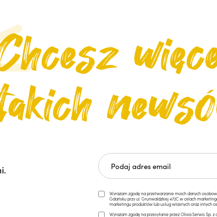
i.
Wyrażam zgodę na przetwarzanie moich danych osobowych 
Gdańsku przy ul. Grunwaldzkiej 472C w celach marketi
marketingu produktów lub usług własnych oraz innych os
Wyrażam zgodę na przesyłanie przez Olivia Serwis Sp. z o