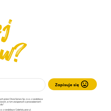
przez Olivia Serwis Sp. z o.o. z siedzibą w
ngowych, w tym związanych z prowadzeniem
ób.*
.o. z siedzibą w Gdańsku przy ul.