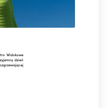
ętro Widokowe
rzyjemny dzień
ozgrzewającej