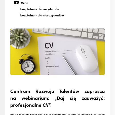
Cena
bezpłatne
- dla rezydentów
bezpłatne
- dla nierezydentów
Centrum Rozwoju Talentów zaprasza
na webinarium: „Daj się zauważyć:
profesjonalne CV”.
Jak to mówią: nowy rok, nowe wyzwania! W tym te zawodowe. Jeżeli