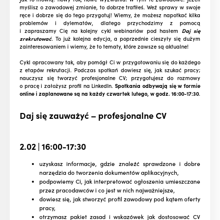
myślisz o zawodowej zmianie, to dobrze trafiłeś. Weź sprawy w swoje
ręce i dobrze się do tego przygotuj! Wiemy, że możesz napotkać kilka
problemów i dylematów, dlatego przychodzimy z pomocą
i zapraszamy Cię na kolejny cykl webinariów pod hasłem
Daj się
zrekrutować
. To już kolejna edycja, a poprzednie cieszyły się dużym
zainteresowaniem i wiemy, że to tematy, które zawsze są aktualne!
Cykl opracowany tak, aby pomógł Ci w przygotowaniu się do każdego
z etapów rekrutacji. Podczas spotkań dowiesz się, jak szukać pracy;
nauczysz się tworzyć profesjonalne CV; przygotujesz do rozmowy
o pracę i założysz profil na LinkedIn.
Spotkania odbywają się w formie
online i zaplanowane są na każdy czwartek lutego, w godz. 16:00-17:30
.
Daj się zauważyć – profesjonalne CV
2.02 | 16:00-17:30
uzyskasz informacje, gdzie znaleźć sprawdzone i dobre
narzędzia do tworzenia dokumentów aplikacyjnych,
podpowiemy Ci, jak interpretować ogłoszenia umieszczane
przez pracodawców i co jest w nich najważniejsze,
dowiesz się, jak stworzyć profil zawodowy pod kątem oferty
pracy,
otrzymasz pakiet zasad i wskazówek jak dostosować CV