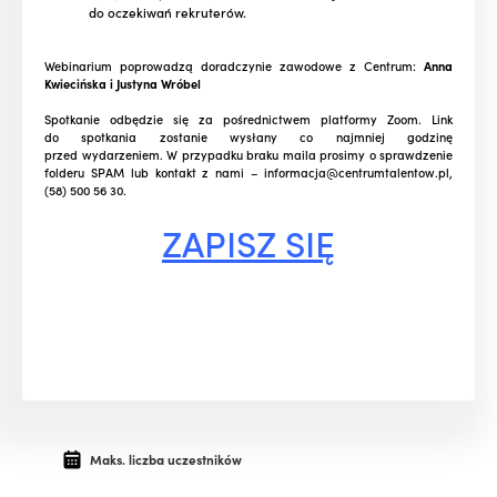
do oczekiwań rekruterów.
Webinarium poprowadzą doradczynie zawodowe z Centrum:
Anna
Kwiecińska i Justyna Wróbel
Spotkanie odbędzie się za pośrednictwem platformy Zoom. Link
do spotkania zostanie wysłany co najmniej godzinę
przed wydarzeniem. W przypadku braku maila prosimy o sprawdzenie
folderu SPAM lub kontakt z nami – informacja@centrumtalentow.pl,
(58) 500 56 30.
ZAPISZ SIĘ
Maks. liczba uczestników