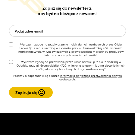
Zapisz się do newslettera,
aby być na bieżąco z newsami.
Wyrażam zgodę na przetwarzanie moich danych osobowych przez Olivia
Serwis Sp. z o.o. z siedzibą w Gdańsku przy ul. Grunwaldzkiej 472C w celach
marketingowych, w tym związanych z prowadzeniem marketingu produktów
lub usług własnych oraz innych osób.*
Wyrażam zgodę na przesyłanie przez Olivia Serwis Sp. z o.o. z siedzibą w
Gdańsku przy ul. Grunwaldzkiej 472C, w imieniu własnym lub na zlecenie innych
osób, informacji handlowych drogą elektroniczną.*
Prosimy o zapoznanie się z naszą
informacją dotyczącą przetwarzania danych
osobowych.