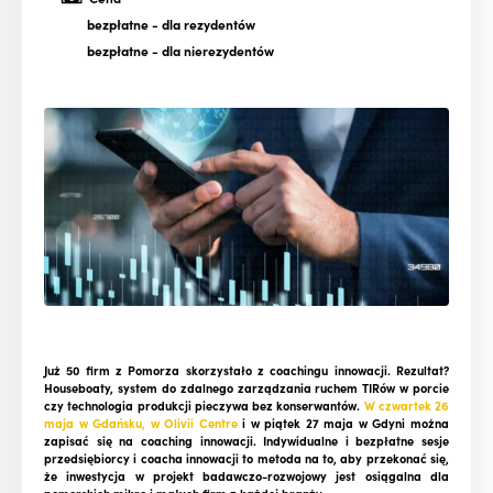
bezpłatne
- dla rezydentów
bezpłatne
- dla nierezydentów
Już 50 firm z Pomorza skorzystało z coachingu innowacji. Rezultat?
Houseboaty, system do zdalnego zarządzania ruchem TIRów w porcie
czy technologia produkcji pieczywa bez konserwantów.
W czwartek 26
maja w Gdańsku,
w Olivii Centre
i w piątek 27 maja w Gdyni można
zapisać się na coaching innowacji. Indywidualne i bezpłatne sesje
przedsiębiorcy i coacha innowacji to metoda na to, aby przekonać się,
że inwestycja w projekt badawczo-rozwojowy jest osiągalna dla