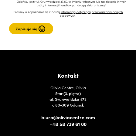
Gdańsku przy ul. Grunwaldzkiej 472C, w imieniu własnym lub na zlecenie innych
osób, informacji handlowych drogą elektroniczną.*
Prosimy o zapoznanie się z naszą
informacją dotyczącą przetwarzania danych
osobowych.
Kontakt
Olivia Centre, Olivia
Star (3. piętro)
al. Grunwaldzka 472
c 80-309 Gdańsk
biuro@oliviacentre.com
+48 58 739 61 00