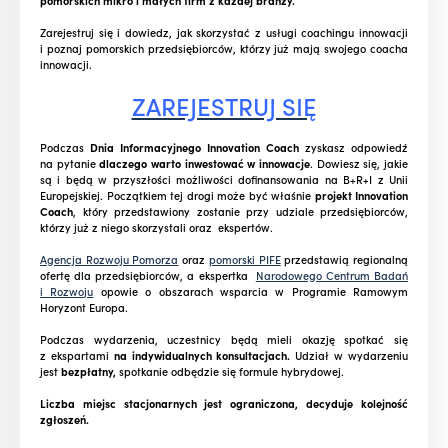
pomorskich mikro i małych firm z każdej branży.
Zarejestruj się i dowiedz, jak skorzystać z usługi coachingu innowacji
i poznaj pomorskich przedsiębiorców, którzy już mają swojego coacha
innowacji.
ZAREJESTRUJ SIĘ
Podczas
Dnia Informacyjnego Innovation Coach
zyskasz odpowiedź
na pytanie
dlaczego warto inwestować w innowacje
. Dowiesz się, jakie
są i będą w przyszłości możliwości dofinansowania na B+R+I z Unii
Europejskiej. Początkiem tej drogi może być właśnie
projekt Innovation
Coach
, który przedstawiony zostanie przy udziale przedsiębiorców,
którzy już z niego skorzystali oraz ekspertów.
Agencja Rozwoju Pomorza
oraz
pomorski PIFE
przedstawią regionalną
ofertę dla przedsiębiorców, a ekspertka
Narodowego Centrum Badań
i Rozwoju
opowie o obszarach wsparcia w Programie Ramowym
Horyzont Europa.
Podczas wydarzenia, uczestnicy będą mieli okazję spotkać się
z ekspartami
na indywidualnych konsultacjach.
Udział w wydarzeniu
jest
bezpłatny,
spotkanie odbędzie się formule hybrydowej.
Liczba miejsc stacjonarnych jest ograniczona, decyduje kolejność
zgłoszeń.