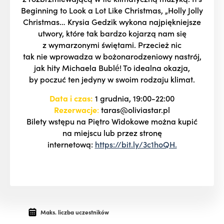
Beginning to Look a Lot Like Christmas, „Holly Jolly
Christmas… Krysia Gedzik wykona najpiękniejsze
utwory, które tak bardzo kojarzą nam się
z wymarzonymi świętami. Przecież nic
tak nie wprowadza w bożonarodzeniowy nastrój,
jak hity Michaela Bublé! To idealna okazja,
by poczuć ten jedyny w swoim rodzaju klimat.
Data i czas:
1 grudnia, 19:00-22:00
Rezerwacje
:
taras@oliviastar.pl
Bilety wstępu na Piętro Widokowe można kupić
na miejscu lub przez stronę
internetową:
https://bit.ly/3c1hoQH.
Maks. liczba uczestników