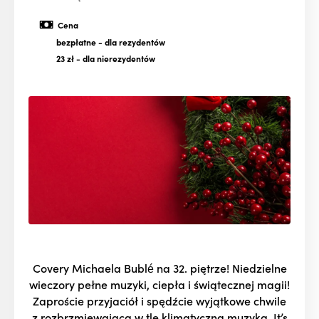
Cena
bezpłatne
- dla rezydentów
23 zł
- dla nierezydentów
Covery Michaela Bublé na 32. piętrze! Niedzielne
wieczory pełne muzyki, ciepła i świątecznej magii!
Zaproście przyjaciół i spędźcie wyjątkowe chwile
z rozbrzmiewającą w tle klimatyczną muzyką. It’s