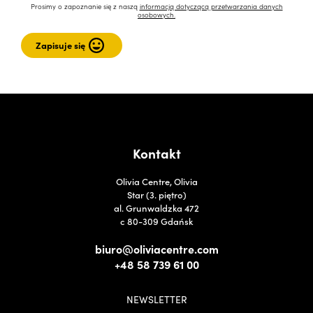
Prosimy o zapoznanie się z naszą
informacją dotyczącą przetwarzania danych
osobowych.
Kontakt
Olivia Centre, Olivia
Star (3. piętro)
al. Grunwaldzka 472
c 80-309 Gdańsk
biuro@oliviacentre.com
+48 58 739 61 00
NEWSLETTER