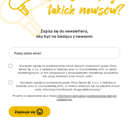
Zapisz się do newslettera,
aby być na bieżąco z newsami.
Wyrażam zgodę na przetwarzanie moich danych osobowych przez Olivia
Serwis Sp. z o.o. z siedzibą w Gdańsku przy ul. Grunwaldzkiej 472C w celach
marketingowych, w tym związanych z prowadzeniem marketingu produktów
lub usług własnych oraz innych osób.*
Wyrażam zgodę na przesyłanie przez Olivia Serwis Sp. z o.o. z siedzibą w
Gdańsku przy ul. Grunwaldzkiej 472C, w imieniu własnym lub na zlecenie innych
osób, informacji handlowych drogą elektroniczną.*
Prosimy o zapoznanie się z naszą
informacją dotyczącą przetwarzania danych
osobowych.