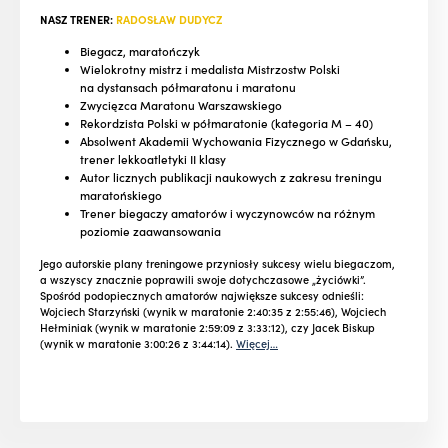
NASZ TRENER:
RADOSŁAW DUDYCZ
Biegacz, maratończyk
Wielokrotny mistrz i medalista Mistrzostw Polski
na dystansach półmaratonu i maratonu
Zwycięzca Maratonu Warszawskiego
Rekordzista Polski w półmaratonie (kategoria M – 40)
Absolwent Akademii Wychowania Fizycznego w Gdańsku,
trener lekkoatletyki II klasy
Autor licznych publikacji naukowych z zakresu treningu
maratońskiego
Trener biegaczy amatorów i wyczynowców na różnym
poziomie zaawansowania
Jego autorskie plany treningowe przyniosły sukcesy wielu biegaczom,
a wszyscy znacznie poprawili swoje dotychczasowe „życiówki”.
Spośród podopiecznych amatorów największe sukcesy odnieśli:
Wojciech Starzyński (wynik w maratonie 2:40:35 z 2:55:46), Wojciech
Hełminiak (wynik w maratonie 2:59:09 z 3:33:12), czy Jacek Biskup
(wynik w maratonie 3:00:26 z 3:44:14).
Więcej…