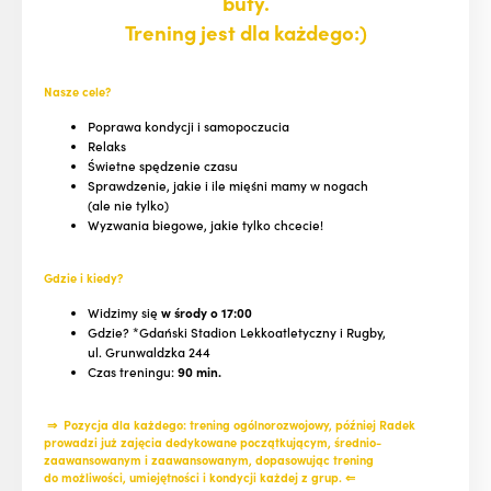
buty.
Trening jest dla każdego:)
Nasze cele?
Poprawa kondycji i samopoczucia
Relaks
Świetne spędzenie czasu
Sprawdzenie, jakie i ile mięśni mamy w nogach
(ale nie tylko)
Wyzwania biegowe, jakie tylko chcecie!
Gdzie i kiedy?
Widzimy się
w środy o 17:00
Gdzie? *Gdański Stadion Lekkoatletyczny i Rugby,
ul. Grunwaldzka 244
Czas treningu:
90 min.
⇒ Pozycja dla każdego: trening ogólnorozwojowy, później Radek
prowadzi już zajęcia dedykowane początkującym, średnio-
zaawansowanym i zaawansowanym, dopasowując trening
do możliwości, umiejętności i kondycji każdej z grup. ⇐