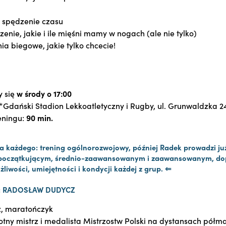
 spędzenie czasu
enie, jakie i ile mięśni mamy w nogach (ale nie tylko)
a biegowe, jakie tylko chcecie!
y się
w środy o 17:00
*Gdański Stadion Lekkoatletyczny i Rugby, ul. Grunwaldzka 2
eningu:
90 min.
 każdego: trening ogólnorozwojowy, później Radek prowadzi już
początkującym, średnio-zaawansowanym i zaawansowanym, do
żliwości, umiejętności i kondycji każdej z grup. ⇐
:
RADOSŁAW DUDYCZ
, maratończyk
otny mistrz i medalista Mistrzostw Polski na dystansach półm