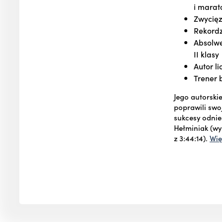
i marat
Zwycię
Rekordz
Absolwe
II klasy
Autor l
Trener
Jego autorski
poprawili swo
sukcesy odnieś
Hełminiak (wy
z 3:44:14).
Wię