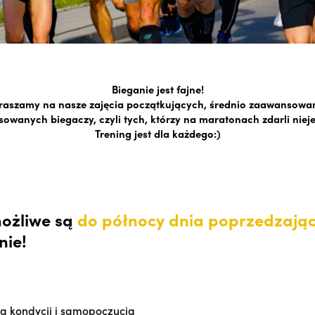
Bieganie jest fajne!
raszamy na nasze zajęcia początkujących, średnio zaawansowa
owanych biegaczy, czyli tych, którzy na maratonach zdarli niej
Trening jest dla każdego:)
możliwe są
do północy dnia poprzedzają
nie!
 kondycji i samopoczucia