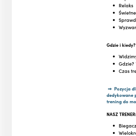
Relaks
Świetne
Sprawdz
Wyzwani
Gdzie i kiedy?
Widzim
Gdzie? 
Czas tr
⇒ Pozycja dla
dedykowane 
trening do mo
NASZ TRENER
Biegacz
Wielokr