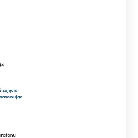
44
 zajęcia
pasowując
aratonu