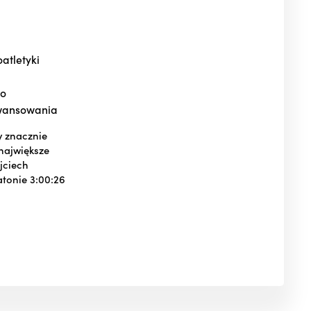
atletyki
go
awansowania
y znacznie
największe
jciech
atonie 3:00:26