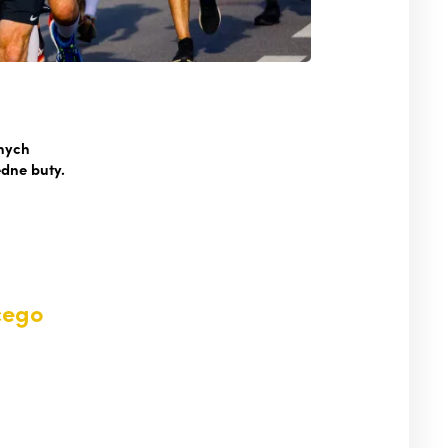
nych
edne buty.
cego