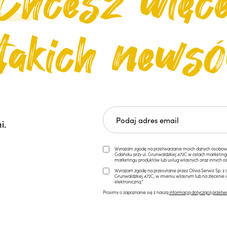
i.
Wyrażam zgodę na przetwarzanie moich danych osobowych 
Gdańsku przy ul. Grunwaldzkiej 472C w celach marketi
marketingu produktów lub usług własnych oraz innych os
Wyrażam zgodę na przesyłanie przez Olivia Serwis Sp. z o
Grunwaldzkiej 472C, w imieniu własnym lub na zlecenie 
elektroniczną.*
Prosimy o zapoznanie się z naszą
informacją dotyczącą przetw