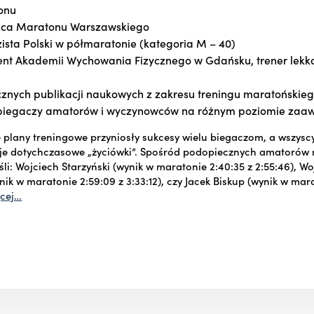
onu
zca Maratonu Warszawskiego
ista Polski w półmaratonie (kategoria M – 40)
nt Akademii Wychowania Fizycznego w Gdańsku, trener lekko
icznych publikacji naukowych z zakresu treningu maratońskie
 biegaczy amatorów i wyczynowców na różnym poziomie za
e plany treningowe przyniosły sukcesy wielu biegaczom, a wszysc
je dotychczasowe „życiówki”. Spośród podopiecznych amatorów 
li: Wojciech Starzyński (wynik w maratonie 2:40:35 z 2:55:46), Wo
nik w maratonie 2:59:09 z 3:33:12), czy Jacek Biskup (wynik w mar
cej…