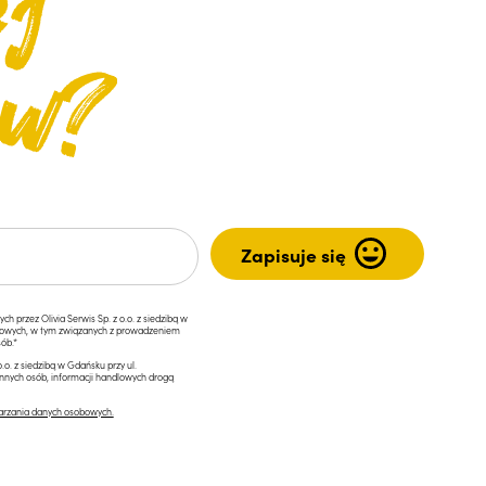
przez Olivia Serwis Sp. z o.o. z siedzibą w
ngowych, w tym związanych z prowadzeniem
ób.*
.o. z siedzibą w Gdańsku przy ul.
innych osób, informacji handlowych drogą
arzania danych osobowych.