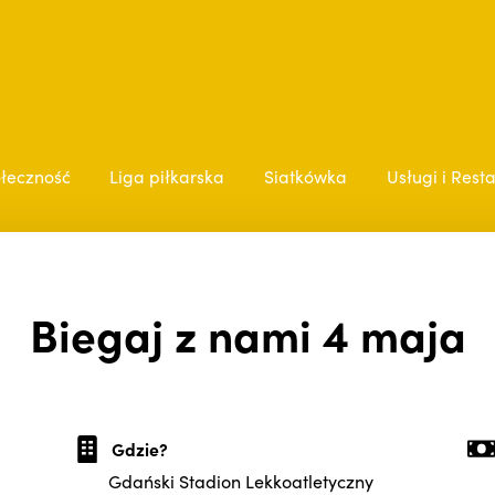
łeczność
Liga piłkarska
Siatkówka
Usługi i Rest
Biegaj z nami 4 maja
Gdzie?
Gdański Stadion Lekkoatletyczny