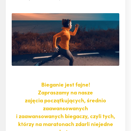
Bieganie jest fajne!
Zapraszamy na nasze
zajęcia początkujących, średnio
zaawansowanych
i zaawansowanych biegaczy, czyli tych,
którzy na maratonach zdarli niejedne