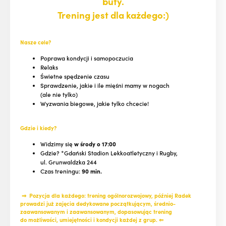
buty.
Trening jest dla każdego:)
Nasze cele?
Poprawa kondycji i samopoczucia
Relaks
Świetne spędzenie czasu
Sprawdzenie, jakie i ile mięśni mamy w nogach
(ale nie tylko)
Wyzwania biegowe, jakie tylko chcecie!
Gdzie i kiedy?
Widzimy się
w środy o 17:00
Gdzie? *Gdański Stadion Lekkoatletyczny i Rugby,
ul. Grunwaldzka 244
Czas treningu:
90 min.
⇒ Pozycja dla każdego: trening ogólnorozwojowy, później Radek
prowadzi już zajęcia dedykowane początkującym, średnio-
zaawansowanym i zaawansowanym, dopasowując trening
do możliwości, umiejętności i kondycji każdej z grup. ⇐