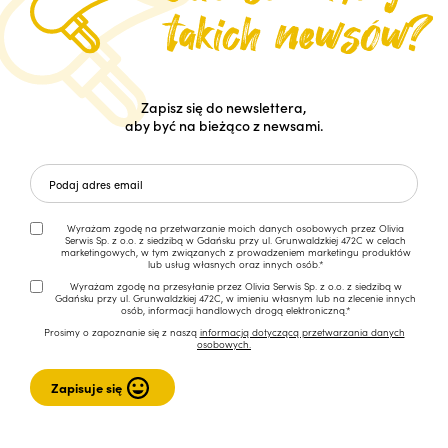
Zapisz się do newslettera,
aby być na bieżąco z newsami.
Wyrażam zgodę na przetwarzanie moich danych osobowych przez Olivia
Serwis Sp. z o.o. z siedzibą w Gdańsku przy ul. Grunwaldzkiej 472C w celach
marketingowych, w tym związanych z prowadzeniem marketingu produktów
lub usług własnych oraz innych osób.*
Wyrażam zgodę na przesyłanie przez Olivia Serwis Sp. z o.o. z siedzibą w
Gdańsku przy ul. Grunwaldzkiej 472C, w imieniu własnym lub na zlecenie innych
osób, informacji handlowych drogą elektroniczną.*
Prosimy o zapoznanie się z naszą
informacją dotyczącą przetwarzania danych
osobowych.