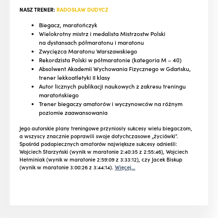
NASZ TRENER:
RADOSŁAW DUDYCZ
Biegacz, maratończyk
Wielokrotny mistrz i medalista Mistrzostw Polski
na dystansach półmaratonu i maratonu
Zwycięzca Maratonu Warszawskiego
Rekordzista Polski w półmaratonie (kategoria M – 40)
Absolwent Akademii Wychowania Fizycznego w Gdańsku,
trener lekkoatletyki II klasy
Autor licznych publikacji naukowych z zakresu treningu
maratońskiego
Trener biegaczy amatorów i wyczynowców na różnym
poziomie zaawansowania
Jego autorskie plany treningowe przyniosły sukcesy wielu biegaczom,
a wszyscy znacznie poprawili swoje dotychczasowe „życiówki”.
Spośród podopiecznych amatorów największe sukcesy odnieśli:
Wojciech Starzyński (wynik w maratonie 2:40:35 z 2:55:46), Wojciech
Hełminiak (wynik w maratonie 2:59:09 z 3:33:12), czy Jacek Biskup
(wynik w maratonie 3:00:26 z 3:44:14).
Więcej…