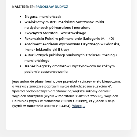
NASZ TRENER:
RADOSŁAW DUDYCZ
Biegacz, maratończyk
Wielokrotny mistrz i medalista Mistrzostw Polski
na dystansach półmaratonu i maratonu
Zwycięzca Maratonu Warszawskiego
Rekordzista Polski w półmaratonie (kategoria M – 40)
Absolwent Akademii Wychowania Fizycznego w Gdańsku,
trener lekkoatletyki II klasy
Autor licznych publikacji naukowych z zakresu treningu
maratońskiego
Trener biegaczy amatorów i wyczynowców na różnym
poziomie zaawansowania
Jego autorskie plany treningowe przyniosły sukcesy wielu biegaczom,
a wszyscy znacznie poprawili swoje dotychczasowe „życiówki”.
Spośród podopiecznych amatorów największe sukcesy odnieśli:
Wojciech Starzyński (wynik w maratonie 2:40:35 z 2:55:46), Wojciech
Hełminiak (wynik w maratonie 2:59:09 z 3:33:12), czy Jacek Biskup
(wynik w maratonie 3:00:26 z 3:44:14).
Więcej…