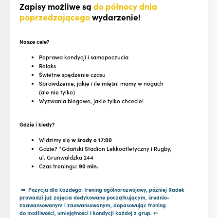
Zapisy możliwe są
do północy dnia
poprzedzającego
wydarzenie!
Nasze cele?
Poprawa kondycji i samopoczucia
Relaks
Świetne spędzenie czasu
Sprawdzenie, jakie i ile mięśni mamy w nogach
(ale nie tylko)
Wyzwania biegowe, jakie tylko chcecie!
Gdzie i kiedy?
Widzimy się
w środy o 17:00
Gdzie? *Gdański Stadion Lekkoatletyczny i Rugby,
ul. Grunwaldzka 244
Czas treningu:
90 min.
⇒ Pozycja dla każdego: trening ogólnorozwojowy, później Radek
prowadzi już zajęcia dedykowane początkującym, średnio-
zaawansowanym i zaawansowanym, dopasowując trening
do możliwości, umiejętności i kondycji każdej z grup. ⇐