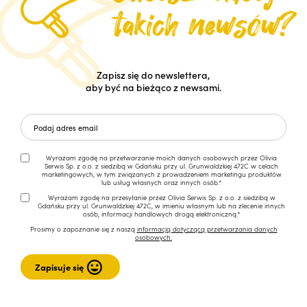
Zapisz się do newslettera,
aby być na bieżąco z newsami.
Wyrażam zgodę na przetwarzanie moich danych osobowych przez Olivia
Serwis Sp. z o.o. z siedzibą w Gdańsku przy ul. Grunwaldzkiej 472C w celach
marketingowych, w tym związanych z prowadzeniem marketingu produktów
lub usług własnych oraz innych osób.*
Wyrażam zgodę na przesyłanie przez Olivia Serwis Sp. z o.o. z siedzibą w
Gdańsku przy ul. Grunwaldzkiej 472C, w imieniu własnym lub na zlecenie innych
osób, informacji handlowych drogą elektroniczną.*
Prosimy o zapoznanie się z naszą
informacją dotyczącą przetwarzania danych
osobowych.