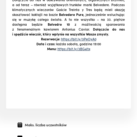
a od teraz – również wyjątkowych trunków marki Belvedere. Podczas
klimatycznych wieczorów Goście Treinta y Tres będą mieli okazję
skosztować koktajli na bazie
Belvedere Pure
, jednocześnie wsłuchując
się w muzykę całego świata. A to nie wszystko – na 33. piętrze
dostępna będzie
Belvedre 10
z możliwością sparowania
z fenomenalnym kawiorem Antonius Caviar.
Dołączcie do nas
i spędźcie wieczór, który wpłynie na wszystkie Wasze zmysły.
Rezerwacje:
https://bit.ly/3PeOyA0
Data i czas:
każda sobota, godzina 19:00
Menu:
https://bit.ly/3BG4I1x
Maks. liczba uczestników