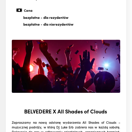
Cena
bezpłatne
- dla rezydentów
bezpłatne
- dla nierezydentów
BELVEDERE X All Shades of Clouds
Zapraszamy na nową odsłonę wydarzenia All Shades of Clouds –
muzycznej podróży, w którą DJ Luke Erb zabiera nas w każdą sobotę.
Dołączcie do nas w odkrywaniu orientalnych, organicznych brzmień,