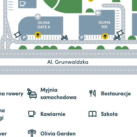
Myjnia
 na rowery
Restauracje
samochodowa
na
Kawiarnie
Szkoła
gi
ver
Olivia Garden