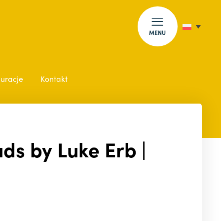
MENU
auracje
Kontakt
ds by Luke Erb |