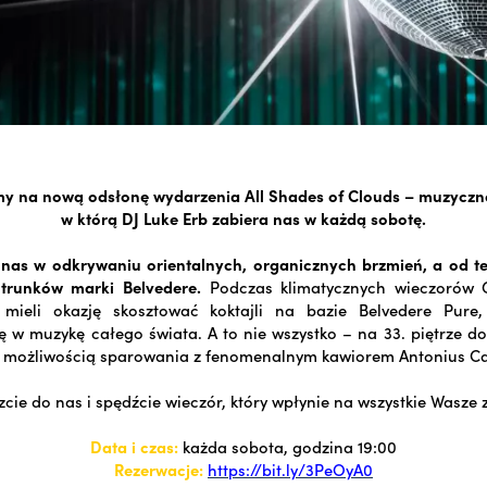
y na nową odsłonę wydarzenia All Shades of Clouds – muzyczne
w którą DJ Luke Erb zabiera nas w każdą sobotę.
 nas w odkrywaniu orientalnych, organicznych brzmień, a od te
trunków marki Belvedere.
Podczas klimatycznych wieczorów G
mieli okazję skosztować koktajli na bazie Belvedere Pure,
ię w muzykę całego świata
.
A to nie wszystko – na 33. piętrze d
z możliwością sparowania z fenomenalnym kawiorem Antonius Ca
cie do nas i spędźcie wieczór, który wpłynie na wszystkie Wasze 
Data i czas:
każda sobota, godzina 19:00
Rezerwacje:
https://bit.ly/3PeOyA0