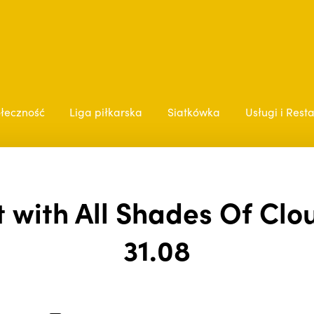
łeczność
Liga piłkarska
Siatkówka
Usługi i Rest
 with All Shades Of Clou
31.08