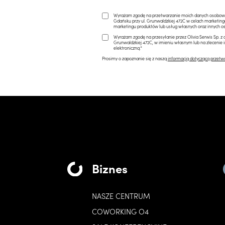
Wyrażam zgodę na przetwarzanie moich danych osobowych 
Gdańsku przy ul. Grunwaldzkiej 472C w celach marketi
marketingu produktów lub usług własnych oraz innych os
Wyrażam zgodę na przesyłanie przez Olivia Serwis Sp. z o
Grunwaldzkiej 472C, w imieniu własnym lub na zlecenie 
elektroniczną.*
Prosimy o zapoznanie się z naszą
informacją dotyczącą przetw
Biznes
NASZE CENTRUM
COWORKING O4