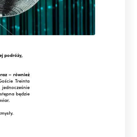
j podróży,
raz – również
oście Treinta
 jednocześnie
ostępna będzie
viar.
zmysły.