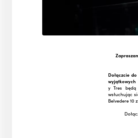
Zapraszam
Dołączcie do
wyjątkowych 
y Tres będą 
wsłuchując s
Belvedere 10 
Dołącz