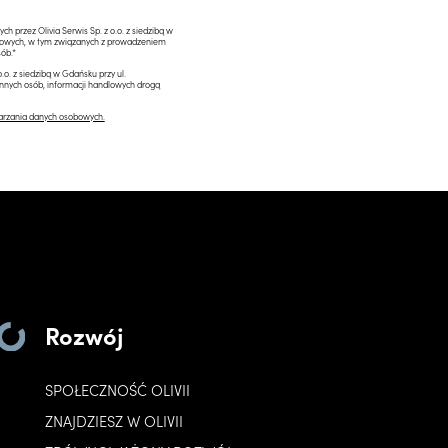
przez Olivia Serwis Sp. z o.o. z siedzibą w
ngowych, w tym związanych z prowadzeniem
ób.*
.o. z siedzibą w Gdańsku przy ul.
innych osób, informacji handlowych drogą
arzania danych osobowych.
Rozwój
SPOŁECZNOŚĆ OLIVII
ZNAJDZIESZ W OLIVII