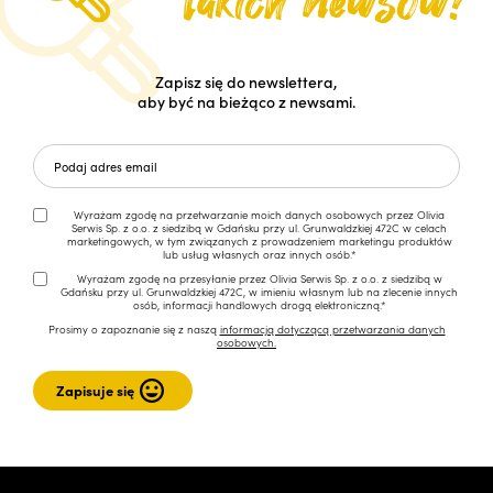
Zapisz się do newslettera,
aby być na bieżąco z newsami.
Wyrażam zgodę na przetwarzanie moich danych osobowych przez Olivia
Serwis Sp. z o.o. z siedzibą w Gdańsku przy ul. Grunwaldzkiej 472C w celach
marketingowych, w tym związanych z prowadzeniem marketingu produktów
lub usług własnych oraz innych osób.*
Wyrażam zgodę na przesyłanie przez Olivia Serwis Sp. z o.o. z siedzibą w
Gdańsku przy ul. Grunwaldzkiej 472C, w imieniu własnym lub na zlecenie innych
osób, informacji handlowych drogą elektroniczną.*
Prosimy o zapoznanie się z naszą
informacją dotyczącą przetwarzania danych
osobowych.