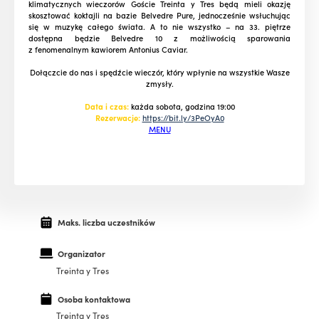
klimatycznych wieczorów Goście Treinta y Tres będą mieli okazję
skosztować koktajli na bazie Belvedre Pure, jednocześnie wsłuchując
się w muzykę całego świata. A to nie wszystko – na 33. piętrze
dostępna będzie Belvedre 10 z możliwością sparowania
z fenomenalnym kawiorem Antonius Caviar.
Dołączcie do nas i spędźcie wieczór, który wpłynie na wszystkie Wasze
zmysły.
Data i czas:
każda sobota, godzina 19:00
Rezerwacje:
https://bit.ly/3PeOyA0
MENU
Maks. liczba uczestników
Organizator
Treinta y Tres
Osoba kontaktowa
Treinta y Tres