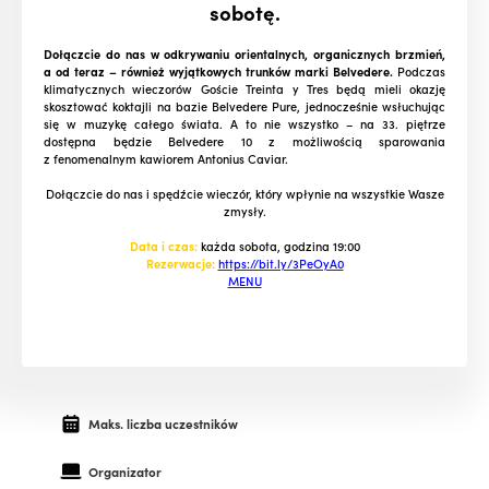
sobotę.
Dołączcie do nas w odkrywaniu orientalnych, organicznych brzmień,
a od teraz – również wyjątkowych trunków marki Belvedere.
Podczas
klimatycznych wieczorów Goście Treinta y Tres będą mieli okazję
skosztować koktajli na bazie Belvedere Pure, jednocześnie wsłuchując
się w muzykę całego świata
.
A to nie wszystko – na 33. piętrze
dostępna będzie Belvedere 10 z możliwością sparowania
z fenomenalnym kawiorem Antonius Caviar.
Dołączcie do nas i spędźcie wieczór, który wpłynie na wszystkie Wasze
zmysły.
Data i czas:
każda sobota, godzina 19:00
Rezerwacje:
https://bit.ly/3PeOyA0
MENU
Maks. liczba uczestników
Organizator