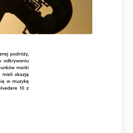
nej podróży,
w odkrywaniu
trunków marki
 mieli okazję
 się w muzykę
elvedere 10 z