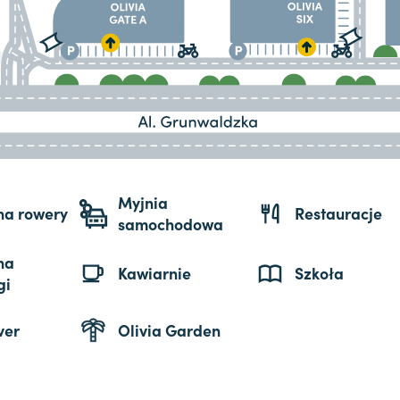
Myjnia
 na rowery
Restauracje
samochodowa
na
Kawiarnie
Szkoła
gi
ver
Olivia Garden