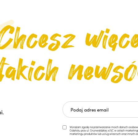
i.
Wyrażam zgodę na przetwarzanie moich danych osobowych 
Gdańsku przy ul. Grunwaldzkiej 472C w celach marketi
marketingu produktów lub usług własnych oraz innych os