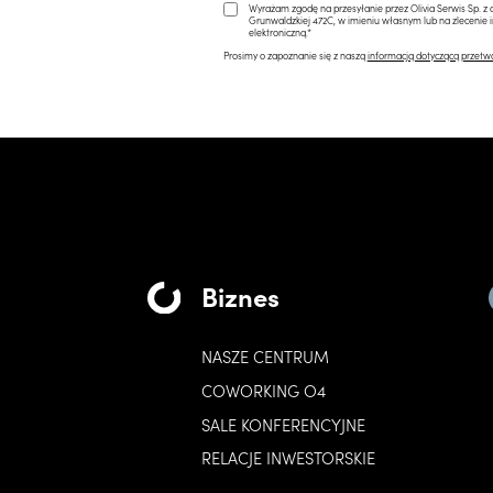
Wyrażam zgodę na przesyłanie przez Olivia Serwis Sp. z o
Grunwaldzkiej 472C, w imieniu własnym lub na zlecenie 
elektroniczną.*
Prosimy o zapoznanie się z naszą
informacją dotyczącą przetw
Biznes
NASZE CENTRUM
COWORKING O4
SALE KONFERENCYJNE
RELACJE INWESTORSKIE