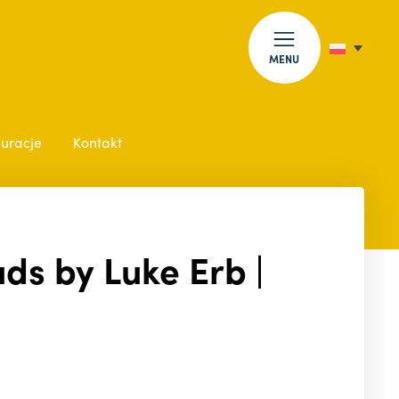
MENU
auracje
Kontakt
ds by Luke Erb |