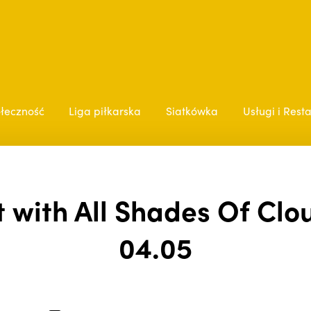
łeczność
Liga piłkarska
Siatkówka
Usługi i Rest
 with All Shades Of Clou
04.05