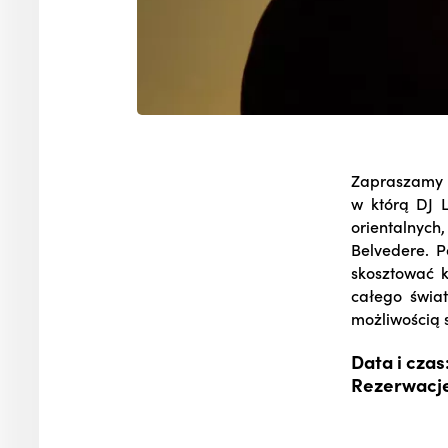
Zapraszamy 
w którą DJ 
orientalnych
Belvedere. P
skosztować k
całego świat
możliwością 
Data i czas
Rezerwacj