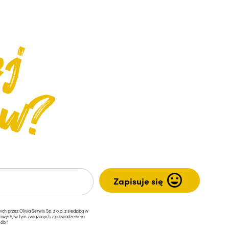
przez Olivia Serwis Sp. z o.o. z siedzibą w
ngowych, w tym związanych z prowadzeniem
ób.*