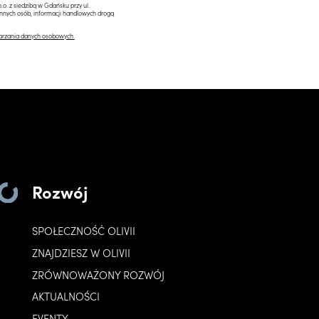
.o. z siedzibą w Gdańsku przy ul.
innych osób, informacji handlowych drogą
arzania danych osobowych.
Rozwój
SPOŁECZNOŚĆ OLIVII
ZNAJDZIESZ W OLIVII
ZRÓWNOWAŻONY ROZWÓJ
AKTUALNOŚCI
EVENTY