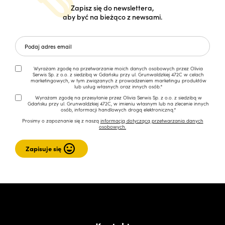
Zapisz się do newslettera,
aby być na bieżąco z newsami.
Wyrażam zgodę na przetwarzanie moich danych osobowych przez Olivia
Serwis Sp. z o.o. z siedzibą w Gdańsku przy ul. Grunwaldzkiej 472C w celach
marketingowych, w tym związanych z prowadzeniem marketingu produktów
lub usług własnych oraz innych osób.*
Wyrażam zgodę na przesyłanie przez Olivia Serwis Sp. z o.o. z siedzibą w
Gdańsku przy ul. Grunwaldzkiej 472C, w imieniu własnym lub na zlecenie innych
osób, informacji handlowych drogą elektroniczną.*
Prosimy o zapoznanie się z naszą
informacją dotyczącą przetwarzania danych
osobowych.