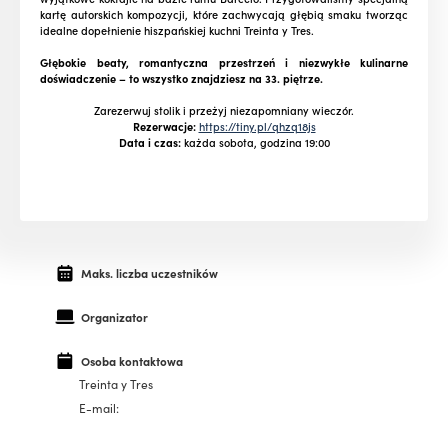
kartę autorskich kompozycji, które zachwycają głębią smaku tworząc
idealne dopełnienie hiszpańskiej kuchni Treinta y Tres.
Głębokie beaty, romantyczna przestrzeń i niezwykłe kulinarne
doświadczenie – to wszystko znajdziesz na 33. piętrze.
Zarezerwuj stolik i przeżyj niezapomniany wieczór.
Rezerwacje:
https://tiny.pl/qhzq18js
Data i czas:
każda sobota, godzina 19:00
Maks. liczba uczestników
Organizator
Osoba kontaktowa
Treinta y Tres
E-mail: