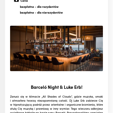
Cena
bezpłatne
- dla rezydentów
bezpłatne
- dla nierezydentów
Barceló Night & Luke Erb!
Zanurz się w klimacie „All Shades of Clouds”, gdzie muzyka, smaki
i atmosfera tworzą niezapomnianą całość. DJ Luke Erb zabierze Cię
w hipnotyzującą podróż przez orientalne i organiczne brzmienia, które
otulą Cię muzyką i przeniosą w inny wymiar. Tego wieczoru odkryjesz
wyjątkowe koktajle na bazie rumu Barceló. Przygotowaliśmy specjalną