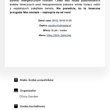
porwać energetycznym rytmom! Czeka Was nauka podstawowych
kroków tanecznych oraz niezapomniana zabawa wśród tysięcy roślin
z najdalszych zakątków świata.
Nie pozwólcie, by ta taneczna
przygoda Was ominęła – zapisujcie się od razu!
Data i czas:
20.02, 19:00 21:00
Zapisy:
garden@oliviastar.pl
Bilety:
35 pln / osoba
Menu:
https://bit.ly/3aimOpb
Maks. liczba uczestników
Organizator
Olivia Garden
Osoba kontaktowa