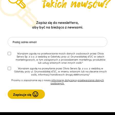
Zapisz się do newslettera,
aby być na bieżąco z newsami.
Wyrażam zgodę na przetwarzanie moich danych osobowych przez Olivia
Serwis Sp. z o.o. z siedzibą w Gdańsku przy ul. Grunwaldzkiej 472C w celach
marketingowych, w tym związanych z prowadzeniem marketingu produktów
lub usług własnych oraz innych osób.*
Wyrażam zgodę na przesyłanie przez Olivia Serwis Sp. z o.o. z siedzibą w
Gdańsku przy ul. Grunwaldzkiej 472C, w imieniu własnym lub na zlecenie innych
osób, informacji handlowych drogą elektroniczną.*
Prosimy o zapoznanie się z naszą
informacją dotyczącą przetwarzania danych
osobowych.