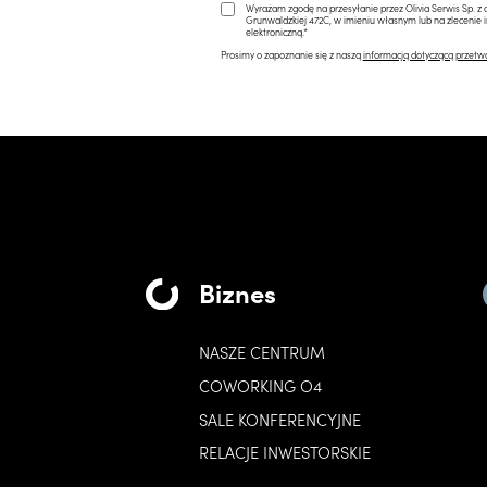
Wyrażam zgodę na przesyłanie przez Olivia Serwis Sp. z o
Grunwaldzkiej 472C, w imieniu własnym lub na zlecenie 
elektroniczną.*
Prosimy o zapoznanie się z naszą
informacją dotyczącą przetw
Biznes
NASZE CENTRUM
COWORKING O4
SALE KONFERENCYJNE
RELACJE INWESTORSKIE