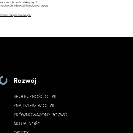
.o. z siedzibą w Gdańsku przy ul.
innych osób, informacji handlowych drogą
arzania danych osobowych.
Rozwój
SPOŁECZNOŚĆ OLIVII
ZNAJDZIESZ W OLIVII
ZRÓWNOWAŻONY ROZWÓJ
AKTUALNOŚCI
EVENTY