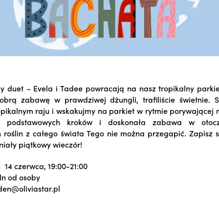
y duet – Evela i Tadee powracają na nasz tropikalny parkiet
brą zabawę w prawdziwej dżungli, trafiliście świetnie. 
pikalnym raju i wskakujmy na parkiet w rytmie porywającej 
 podstawowych kroków i doskonała zabawa w otocze
 roślin z całego świata Tego nie można przegapić. Zapisz s
niały piątkowy wieczór!
:
14 czerwca, 19:00-21:00
ln od osoby
en@oliviastar.pl