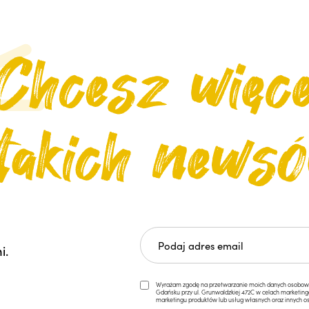
i.
Wyrażam zgodę na przetwarzanie moich danych osobowych 
Gdańsku przy ul. Grunwaldzkiej 472C w celach marketi
marketingu produktów lub usług własnych oraz innych os