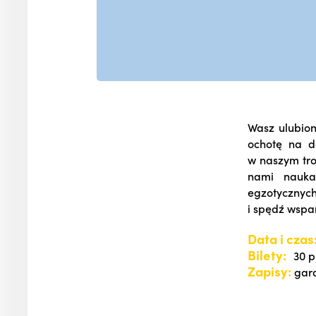
Wasz ulubion
ochotę na do
w naszym tro
nami nauka
egzotycznych
i spędź wspa
Data i czas
Bilety:
30 p
Zapisy:
gard