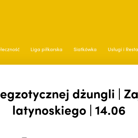
łeczność
Liga piłkarska
Siatkówka
Usługi i Rest
egzotycznej dżungli | Za
latynoskiego | 14.06