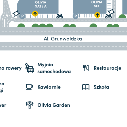
Myjnia
 na rowery
Restauracje
samochodowa
na
Kawiarnie
Szkoła
gi
ver
Olivia Garden