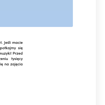
. Jeśli macie
Spotkajmy się
muzyki! Przed
niu tysięcy
ię na zajęcia