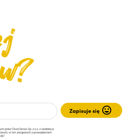
przez Olivia Serwis Sp. z o.o. z siedzibą w
ngowych, w tym związanych z prowadzeniem
ób.*