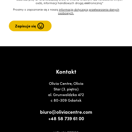
osób, informacji handlowych drogą elektroniczną.*
Prosimy o zapoznanie się z naszą
informacją dotyczącą przetwarzania danych
osobowych.
Kontakt
Olivia Centre, Olivia
Star (3. piętro)
al. Grunwaldzka 472
c 80-309 Gdańsk
biuro@oliviacentre.com
+48 58 739 61 00