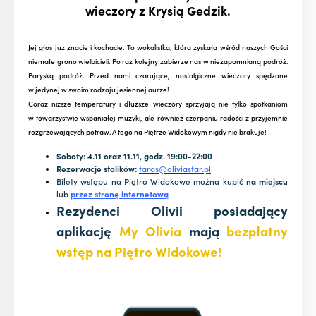
wieczory z Krysią Gedzik.
Jej głos już znacie i kochacie. To wokalistka, która zyskała wśród naszych Gości
niemałe grono wielbicieli. Po raz kolejny zabierze nas w niezapomnianą podróż.
Paryską podróż. Przed nami czarujące, nostalgiczne wieczory spędzone
w jedynej w swoim rodzaju jesiennej aurze!
Coraz niższe temperatury i dłuższe wieczory sprzyjają nie tylko spotkaniom
w towarzystwie wspaniałej muzyki, ale również czerpaniu radości z przyjemnie
rozgrzewających potraw. A tego na Piętrze Widokowym nigdy nie brakuje!
Soboty: 4.11 oraz 11.11, godz. 19:00-22:00
Rezerwacje stolików:
taras@oliviastar.pl
Bilety wstępu na Piętro Widokowe można kupić
na miejscu
lub
przez stronę internetową
Rezydenci Olivii posiadający
aplikację
My Olivia
mają
bezpłatny
wstęp na Piętro Widokowe!