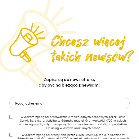
Zapisz się do newslettera,
aby być na bieżąco z newsami.
Wyrażam zgodę na przetwarzanie moich danych osobowych przez Olivia
Serwis Sp. z o.o. z siedzibą w Gdańsku przy ul. Grunwaldzkiej 472C w celach
marketingowych, w tym związanych z prowadzeniem marketingu produktów
lub usług własnych oraz innych osób.*
Wyrażam zgodę na przesyłanie przez Olivia Serwis Sp. z o.o. z siedzibą w
Gdańsku przy ul. Grunwaldzkiej 472C, w imieniu własnym lub na zlecenie innych