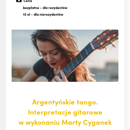
Cena
bezpłatne
- dla rezydentów
10 zł
- dla nierezydentów
Argentyńskie tango.
Interpretacje gitarowe
w wykonaniu Marty Cyganek