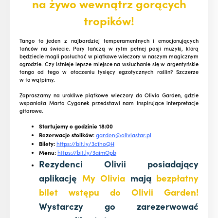
na żywo wewnątrz gorących
tropików!
Tango to jeden z najbardziej temperamentnych i emocjonujących
tańców na świecie. Pary tańczą w rytm pełnej pasji muzyki, którą
będziecie mogli posłuchać w piątkowe wieczory w naszym magicznym
ogrodzie. Czy istnieje lepsze miejsce na wsłuchanie się w argentyńskie
tango od tego w otoczeniu tysięcy egzotycznych roślin? Szczerze
w to wątpimy.
Zapraszamy na urokliwe piątkowe wieczory do Olivia Garden, gdzie
wspaniała Marta Cyganek przedstawi nam inspirujące interpretacje
gitarowe.
Startujemy o godzinie 18:00
Rezerwacje stolików
:
garden@oliviastar.pl
Bilety:
https://bit.ly/3c1hoQH
Menu:
https://bit.ly/3aimOpb
Rezydenci Olivii posiadający
aplikację
My Olivia
mają
bezpłatny
bilet wstępu do Olivii Garden!
Wystarczy go zarezerwować