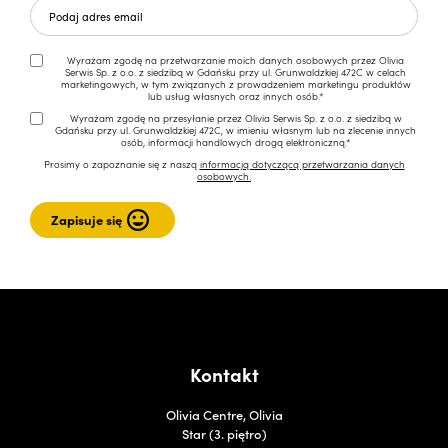
Wyrażam zgodę na przetwarzanie moich danych osobowych przez Olivia
Serwis Sp. z o.o. z siedzibą w Gdańsku przy ul. Grunwaldzkiej 472C w celach
marketingowych, w tym związanych z prowadzeniem marketingu produktów
lub usług własnych oraz innych osób.*
Wyrażam zgodę na przesyłanie przez Olivia Serwis Sp. z o.o. z siedzibą w
Gdańsku przy ul. Grunwaldzkiej 472C, w imieniu własnym lub na zlecenie innych
osób, informacji handlowych drogą elektroniczną.*
Prosimy o zapoznanie się z naszą
informacją dotyczącą przetwarzania danych
osobowych.
Kontakt
Olivia Centre, Olivia
Star (3. piętro)