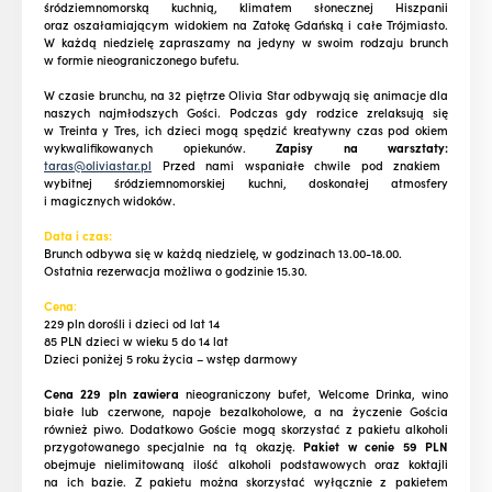
śródziemnomorską kuchnią, klimatem słonecznej Hiszpanii
oraz oszałamiającym widokiem na Zatokę Gdańską i całe Trójmiasto.
W każdą niedzielę zapraszamy na jedyny w swoim rodzaju brunch
w formie nieograniczonego bufetu.
W czasie brunchu, na 32 piętrze Olivia Star odbywają się animacje dla
naszych najmłodszych Gości. Podczas gdy rodzice zrelaksują się
w Treinta y Tres, ich dzieci mogą spędzić kreatywny czas pod okiem
wykwalifikowanych opiekunów.
Zapisy na warsztaty:
taras@oliviastar.pl
Przed nami wspaniałe chwile pod znakiem
wybitnej śródziemnomorskiej kuchni, doskonałej atmosfery
i magicznych widoków.
Data i czas:
Brunch odbywa się w każdą niedzielę, w godzinach 13.00-18.00.
Ostatnia rezerwacja możliwa o godzinie 15.30.
Cena
:
229 pln dorośli i dzieci od lat 14
85 PLN dzieci w wieku 5 do 14 lat
Dzieci poniżej 5 roku życia – wstęp darmowy
Cena 229 pln zawiera
nieograniczony bufet, Welcome Drinka, wino
białe lub czerwone, napoje bezalkoholowe, a na życzenie Gościa
również piwo. Dodatkowo Goście mogą skorzystać z pakietu alkoholi
przygotowanego specjalnie na tą okazję.
Pakiet w cenie 59 PLN
obejmuje nielimitowaną ilość alkoholi podstawowych oraz koktajli
na ich bazie. Z pakietu można skorzystać wyłącznie z pakietem