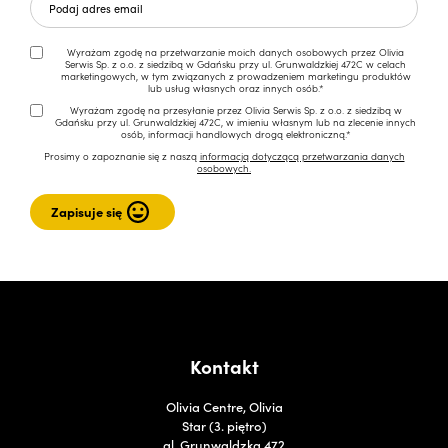
Wyrażam zgodę na przetwarzanie moich danych osobowych przez Olivia
Serwis Sp. z o.o. z siedzibą w Gdańsku przy ul. Grunwaldzkiej 472C w celach
marketingowych, w tym związanych z prowadzeniem marketingu produktów
lub usług własnych oraz innych osób.*
Wyrażam zgodę na przesyłanie przez Olivia Serwis Sp. z o.o. z siedzibą w
Gdańsku przy ul. Grunwaldzkiej 472C, w imieniu własnym lub na zlecenie innych
osób, informacji handlowych drogą elektroniczną.*
Prosimy o zapoznanie się z naszą
informacją dotyczącą przetwarzania danych
osobowych.
Kontakt
Olivia Centre, Olivia
Star (3. piętro)
al. Grunwaldzka 472