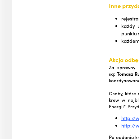
Inne przyd
rejest
każdy 
punktu 
każdemu
Akcja odbęd
Za sprawny p
są:
Tomasz Rub
koordynowana
Osoby, które
krew w najbl
Energii”. Przy
http://
http://
Po oddaniu kr