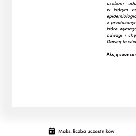
osobom odda
w którym od
epidemiolog
z przełożony
które wymagaj
odwagi i chę
Dawcą to wiel
Akcję sponsor
Maks. liczba uczestników