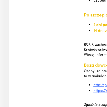
Po szczepi
2 dni p
14 dni 
RCKiK zachęc
Krwiodawstwa
Więcej inform
Baza dawc
Osoby zainte
to w ambulans
http://
https:
Zgodnie z zap