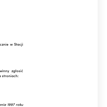
znie w Stacji
winny zgłosić
a stroniach:
pnia 1997 roku