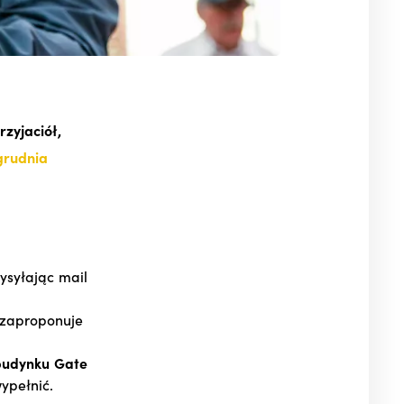
zyjaciół,
grudnia
wysyłając mail
 zaproponuje
budynku Gate
ypełnić.