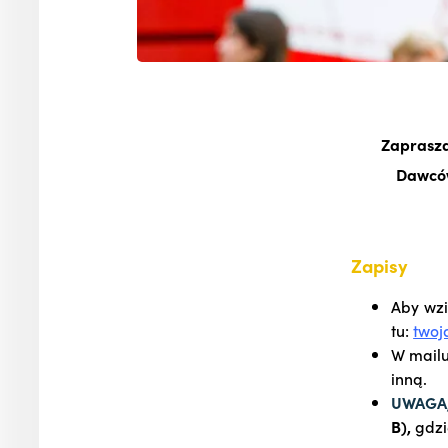
Zaprasza
Dawców
Zapisy
Aby wzi
tu:
twoj
W mailu
inną.
UWAGA
B),
gdzi