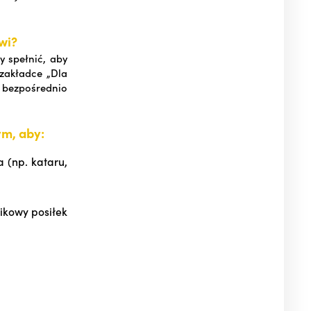
wi?
y spełnić, aby
zakładce „Dla
 bezpośrednio
m, aby:
 (np. kataru,
nikowy posiłek