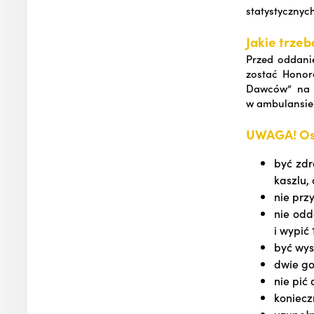
statystycznyc
Jakie trze
Przed oddanie
zostać Honor
Dawców” na 
w ambulansie
UWAGA! Oso
być zdr
kaszlu, 
nie prz
nie odd
i wypić
być wy
dwie go
nie pić
koniecz
uzupełn