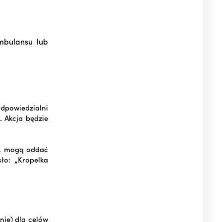
mbulansu lub
dpowiedzialni
.
Akcja będzie
h, mogą oddać
ło: „Kropelka
nie) dla celów