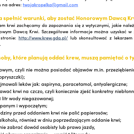
h na adres:
twojakropelka@gmail.com
ba spełnić warunki, aby zostać Honorowym Dawcą Kr
m krwi zachęcamy do zapoznania się z wytycznymi, jakie należ
owym Dawcą Krwi. Szczegółowe informacje można uzyskać w 
stronie:
http://www.krew.gda.pl/
lub skonsultować z lekarzem
.
by, które planują oddać krew, muszą pamiętać o ty
owym, czyli nie można posiadać objawów m.in. przeziębienia
opryszczki);
yjmowali leków jak: aspiryna, paracetamol, antyalergiczne;
awać krwi na czczo, czyli koniecznie zjeść konkretny niebłon
 1 litr wody niegazowanej;
spanym i wypoczętym;
dziny przed oddaniem krwi nie palić papierosów;
 alkoholu, również w dniu poprzedzającym oddanie krwi;
nie zabrać dowód osobisty lub prawo jazdy,
ić płyny w organizmie — wypić 1 litr wody.