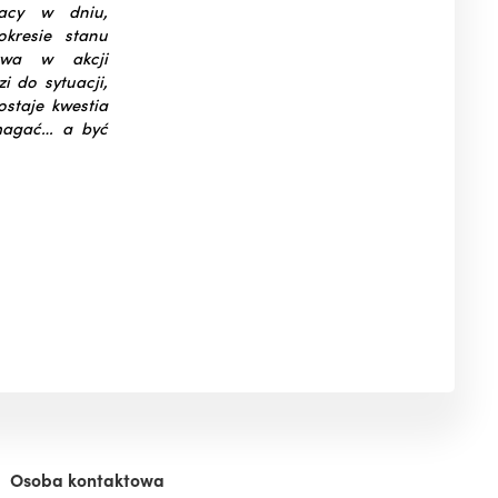
racy w dniu,
kresie stanu
ctwa w akcji
 do sytuacji,
ostaje kwestia
magać… a być
Osoba kontaktowa