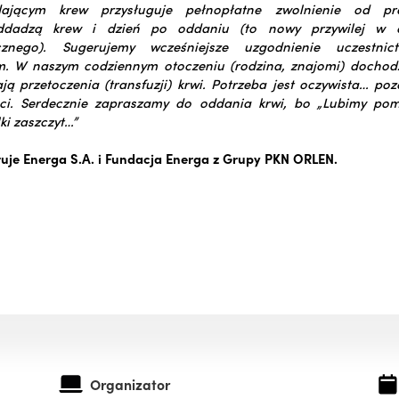
jącym krew przysługuje pełnopłatne zwolnienie od p
dadzą krew i dzień po oddaniu (to nowy przywilej w o
icznego).
Sugerujemy wcześniejsze uzgodnienie uczestni
m.
W naszym codziennym otoczeniu (rodzina, znajomi) dochodzi
ą przetoczenia (transfuzji) krwi. Potrzeba jest oczywista… poz
ci.
Serdecznie zapraszamy do oddania krwi, bo „Lubimy po
ki zaszczyt…”
uje Energa S.A. i Fundacja Energa z Grupy PKN ORLEN.
Organizator