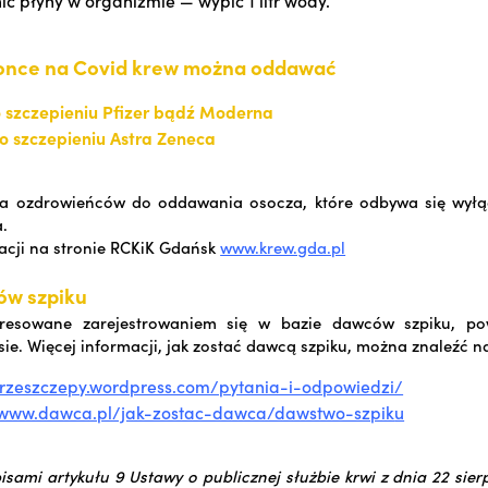
once na Covid krew można oddawać
o szczepieniu Pfizer bądź Moderna
po szczepieniu Astra Zeneca
a ozdrowieńców do oddawania osocza, które odbywa się wyłąc
.
acji na stronie RCKiK Gdańsk
www.krew.gda.pl
ów szpiku
resowane zarejestrowaniem się w bazie dawców szpiku, po
ie. Więcej informacji, jak zostać dawcą szpiku, można znaleźć n
przeszczepy.wordpress.com/pytania-i-odpowiedzi/
//www.dawca.pl/jak-zostac-dawca/dawstwo-szpik
u
isami artykułu 9 Ustawy o publicznej służbie krwi z dnia 22 sier