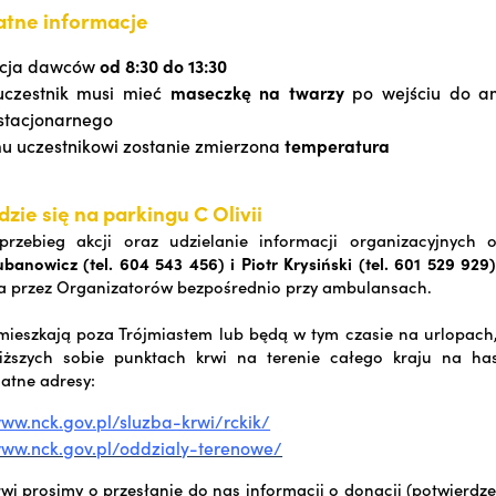
atne informacje
racja dawców
od 8:30 do 13:30
uczestnik musi mieć
maseczkę na twarzy
po wejściu do a
stacjonarnego
 uczestnikowi zostanie zmierzona
temperatura
zie się na parkingu C Olivii
rzebieg akcji oraz udzielanie informacji organizacyjnych o
anowicz (tel. 604 543 456) i Piotr Krysiński (tel. 601 529 929)
 przez Organizatorów bezpośrednio przy ambulansach.
 mieszkają poza Trójmiastem lub będą w tym czasie na urlopac
iższych sobie punktach krwi na terenie całego kraju na has
datne adresy:
www.nck.gov.pl/sluzba-krwi/rckik/
www.nck.gov.pl/oddzialy-terenowe/
wi prosimy o przesłanie do nas informacji o donacji (potwierdze