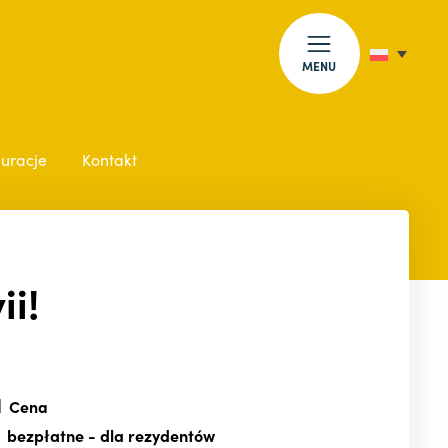
MENU
auracje
Kontakt
ii!
Cena
bezpłatne
- dla rezydentów