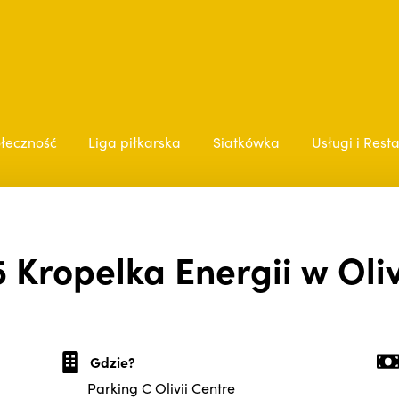
łeczność
Liga piłkarska
Siatkówka
Usługi i Rest
 Kropelka Energii w Oliv
Gdzie?
Parking C Olivii Centre