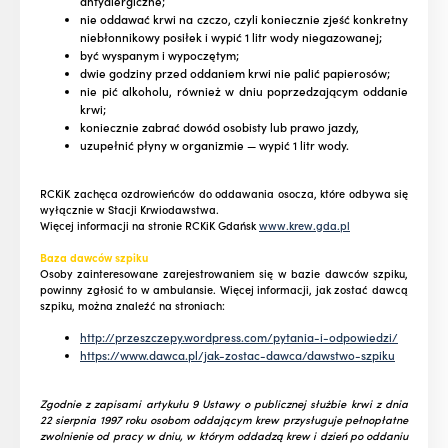
antyalergiczne;
nie oddawać krwi na czczo, czyli koniecznie zjeść konkretny
niebłonnikowy posiłek i wypić 1 litr wody niegazowanej;
być wyspanym i wypoczętym;
dwie godziny przed oddaniem krwi nie palić papierosów;
nie pić alkoholu, również w dniu poprzedzającym oddanie
krwi;
koniecznie zabrać dowód osobisty lub prawo jazdy,
uzupełnić płyny w organizmie — wypić 1 litr wody.
RCKiK zachęca ozdrowieńców do oddawania osocza, które odbywa się
wyłącznie w Stacji Krwiodawstwa.
Więcej informacji na stronie RCKiK Gdańsk
www.krew.gda.pl
Baza dawców szpiku
Osoby zainteresowane zarejestrowaniem się w bazie dawców szpiku,
powinny zgłosić to w ambulansie. Więcej informacji, jak zostać dawcą
szpiku, można znaleźć na stroniach:
http://przeszczepy.wordpress.com/pytania-i-odpowiedzi/
https://www.dawca.pl/jak-zostac-dawca/dawstwo-szpik
u
Zgodnie z zapisami artykułu 9 Ustawy o publicznej służbie krwi z dnia
22 sierpnia 1997 roku osobom oddającym krew przysługuje pełnopłatne
zwolnienie od pracy w dniu, w którym oddadzą krew i dzień po oddaniu