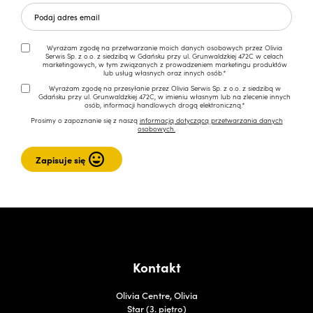
Wyrażam zgodę na przetwarzanie moich danych osobowych przez Olivia
Serwis Sp. z o.o. z siedzibą w Gdańsku przy ul. Grunwaldzkiej 472C w celach
marketingowych, w tym związanych z prowadzeniem marketingu produktów
lub usług własnych oraz innych osób.*
Wyrażam zgodę na przesyłanie przez Olivia Serwis Sp. z o.o. z siedzibą w
Gdańsku przy ul. Grunwaldzkiej 472C, w imieniu własnym lub na zlecenie innych
osób, informacji handlowych drogą elektroniczną.*
Prosimy o zapoznanie się z naszą
informacją dotyczącą przetwarzania danych
osobowych.
Kontakt
Olivia Centre, Olivia
Star (3. piętro)