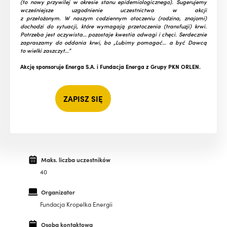
(to nowy przywilej w okresie stanu epidemiologicznego).
Sugerujemy
wcześniejsze uzgodnienie uczestnictwa w akcji
z przełożonym.
W naszym codziennym otoczeniu (rodzina, znajomi)
dochodzi do sytuacji, które wymagają przetoczenia (transfuzji) krwi.
Potrzeba jest oczywista… pozostaje kwestia odwagi i chęci.
Serdecznie
zapraszamy do oddania krwi, bo „Lubimy pomagać… a być Dawcą
to wielki zaszczyt…”
Akcję sponsoruje Energa S.A. i Fundacja Energa z Grupy PKN ORLEN.
ZAPISZ SIĘ
Maks. liczba uczestników
40
Organizator
Fundacja Kropelka Energii
Osoba kontaktowa