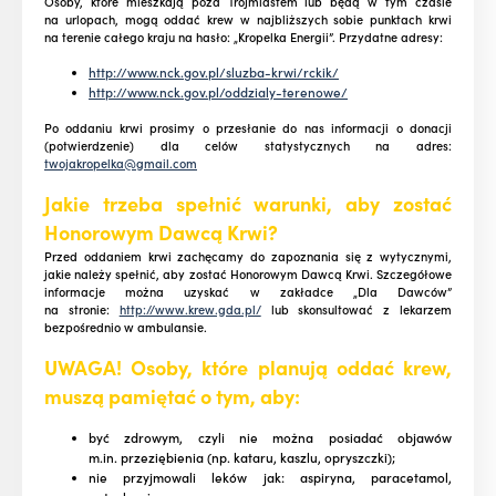
Osoby, które mieszkają poza Trójmiastem lub będą w tym czasie
na urlopach, mogą oddać krew w najbliższych sobie punktach krwi
na terenie całego kraju na hasło: „Kropelka Energii”. Przydatne adresy:
http://www.nck.gov.pl/sluzba-krwi/rckik/
http://www.nck.gov.pl/oddzialy-terenowe/
Po oddaniu krwi prosimy o przesłanie do nas informacji o donacji
(potwierdzenie) dla celów statystycznych na adres:
twojakropelka@gmail.com
Jakie trzeba spełnić warunki, aby zostać
Honorowym Dawcą Krwi?
Przed oddaniem krwi zachęcamy do zapoznania się z wytycznymi,
jakie należy spełnić, aby zostać Honorowym Dawcą Krwi. Szczegółowe
informacje można uzyskać w zakładce „Dla Dawców”
na stronie:
http://www.krew.gda.pl/
lub skonsultować z lekarzem
bezpośrednio w ambulansie.
UWAGA! Osoby, które planują oddać krew,
muszą pamiętać o tym, aby:
być zdrowym, czyli nie można posiadać objawów
m.in. przeziębienia (np. kataru, kaszlu, opryszczki);
nie przyjmowali leków jak: aspiryna, paracetamol,