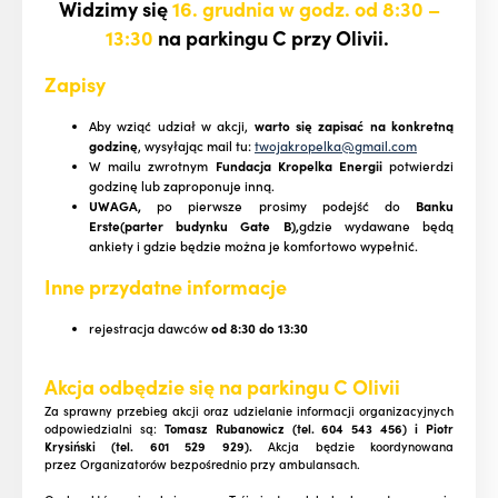
Widzimy się
16. grudnia w godz. od 8:30 –
13:30
na parkingu C przy Olivii.
Zapisy
Aby wziąć udział w akcji,
warto się zapisać na konkretną
godzinę
, wysyłając mail tu:
twojakropelka@gmail.com
W mailu zwrotnym
Fundacja Kropelka Energii
potwierdzi
godzinę lub zaproponuje inną.
UWAGA,
po pierwsze prosimy podejść do
Banku
Erste(parter budynku Gate B),
gdzie wydawane będą
ankiety i gdzie będzie można je komfortowo wypełnić.
Inne przydatne informacje
rejestracja dawców
od 8:30 do 13:30
Akcja odbędzie się na parkingu C Olivii
Za sprawny przebieg akcji oraz udzielanie informacji organizacyjnych
odpowiedzialni są:
Tomasz Rubanowicz (tel. 604 543 456) i Piotr
Krysiński (tel. 601 529 929).
Akcja będzie koordynowana
przez Organizatorów bezpośrednio przy ambulansach.