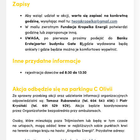
Zapisy
Aby wziąć udział w akcji,
warto się zapisać na konkretną
godzinę
, wysyłając mail tu:
twojakropelka@gmail.com
W mailu zwrotnym
Fundacja Kropelka Energii
potwierdzi
godzinę lub zaproponuje inną.
UWAGA,
po pierwsze prosimy podejść do
Banku
Erste(parter budynku Gate B),
gdzie wydawane będą
ankiety i gdzie będzie można je komfortowo wypełnić.
Inne przydatne informacje
rejestracja dawców
od 8:30 do 13:30
Akcja odbędzie się na parkingu C Olivii
Za sprawny przebieg akcji oraz udzielanie informacji organizacyjnych
odpowiedzialni są:
Tomasz Rubanowicz (tel. 604 543 456) i Piotr
Krysiński (tel. 601 529 929).
Akcja będzie koordynowana
przez Organizatorów bezpośrednio przy ambulansach.
Osoby, które mieszkają poza Trójmiastem lub będą w tym czasie
na urlopach, mogą oddać krew w najbliższych sobie punktach krwi
na terenie całego kraju na hasło: „Kropelka Energii”. Przydatne adresy: