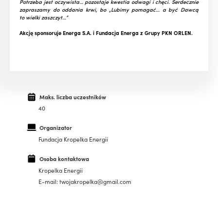
Potrzeba jest oczywista… pozostaje kwestia odwagi i chęci.
Serdecznie
zapraszamy do oddania krwi, bo „Lubimy pomagać… a być Dawcą
to wielki zaszczyt…”
Akcję sponsoruje Energa S.A. i Fundacja Energa z Grupy PKN ORLEN.
Maks. liczba uczestników
40
Organizator
Fundacja Kropelka Energii
Osoba kontaktowa
Kropelka Energii
E-mail: twojakropelka@gmail.com