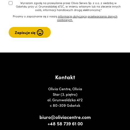
Wyrażam zgodę na przesyłanie przez Olivia Serwis Sp. z o.o. z siedzibą w
Gdańsku przy ul. Grunwaldzkiej 472C, w imieniu własnym lub na zlecenie innych
osób, informacji handlowych drogą elektroniczną.*
Prosimy o zapoznanie się z naszą
informacją dotyczącą przetwarzania danych
osobowych.
Kontakt
Olivia Centre, Olivia
Star (3. piętro)
al. Grunwaldzka 472
c 80-309 Gdańsk
biuro@oliviacentre.com
+48 58 739 61 00