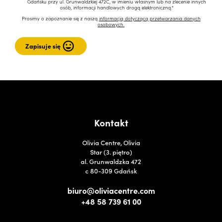
Gdańsku przy ul. Grunwaldzkiej 472C, w imieniu własnym lub na zlecenie innych
osób, informacji handlowych drogą elektroniczną.*
Prosimy o zapoznanie się z naszą
informacją dotyczącą przetwarzania danych
osobowych.
Kontakt
Olivia Centre, Olivia
Star (3. piętro)
al. Grunwaldzka 472
c 80-309 Gdańsk
biuro@oliviacentre.com
+48 58 739 61 00