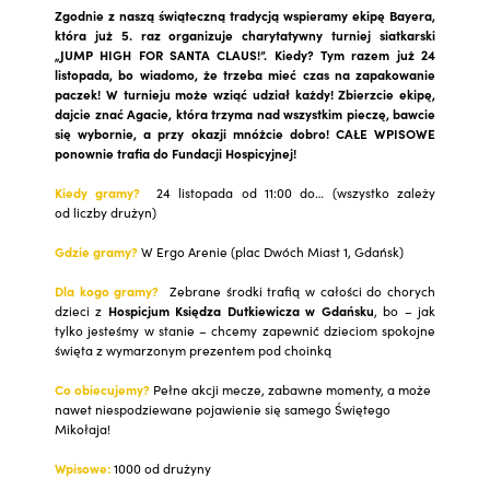
Zgodnie z naszą świąteczną tradycją wspieramy ekipę Bayera,
która już 5. raz organizuje charytatywny turniej siatkarski
„JUMP HIGH FOR SANTA CLAUS!”. Kiedy? Tym razem już 24
listopada, bo wiadomo, że trzeba mieć czas na zapakowanie
paczek! W turnieju może wziąć udział każdy! Zbierzcie ekipę,
dajcie znać Agacie, która trzyma nad wszystkim pieczę, bawcie
się wybornie, a przy okazji mnóżcie dobro! CAŁE WPISOWE
ponownie trafia do Fundacji Hospicyjnej!
Kiedy gramy?
24 listopada od 11:00 do… (wszystko zależy
od liczby drużyn)
Gdzie gramy?
W Ergo Arenie (plac Dwóch Miast 1, Gdańsk)
Dla kogo gramy?
Zebrane środki trafią w całości do chorych
dzieci z
Hospicjum Księdza Dutkiewicza w Gdańsku
, bo – jak
tylko jesteśmy w stanie – chcemy zapewnić dzieciom spokojne
święta z wymarzonym prezentem pod choinką
Co obiecujemy?
Pełne akcji mecze, zabawne momenty, a może
nawet niespodziewane pojawienie się samego Świętego
Mikołaja!
Wpisowe:
1000 od drużyny