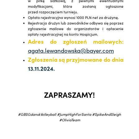
w piłkę siatkową, z pewnymi ewentualnymi
modyfikacjami, które zostaną ogłoszone
przed rozpoczęciem turnieju.
Opłata rejestracyjna wynosi 1000 PLN net za drużynę.
Rejestracja drużyn lub zawodników odbywa się poprzez
zgłoszenie mailowe do organizatorów i opłacenie
opłaty rejestracyjnej na konto Hospicjum.
Adres do zgłoszeń mailowych:
agata.lewandowska@bayer.com
Zgłoszenia są przyjmowane do dnia
13.11.2024.
ZAPRASZAMY!
#GBSGdanskVolleyball #JumpHighForSanta #SpikeAndSleigh
#OliviaTeam