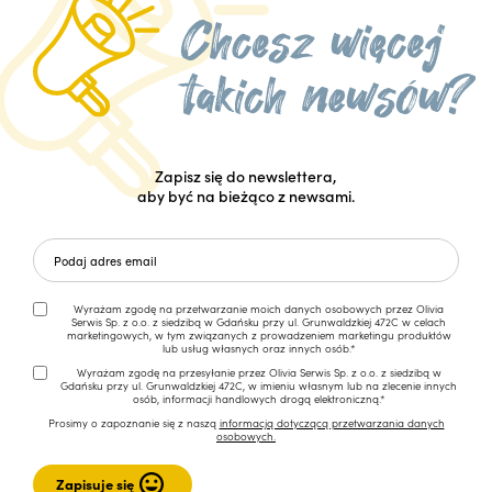
Zapisz się do newslettera,
aby być na bieżąco z newsami.
Wyrażam zgodę na przetwarzanie moich danych osobowych przez Olivia
Serwis Sp. z o.o. z siedzibą w Gdańsku przy ul. Grunwaldzkiej 472C w celach
marketingowych, w tym związanych z prowadzeniem marketingu produktów
lub usług własnych oraz innych osób.*
Wyrażam zgodę na przesyłanie przez Olivia Serwis Sp. z o.o. z siedzibą w
Gdańsku przy ul. Grunwaldzkiej 472C, w imieniu własnym lub na zlecenie innych
osób, informacji handlowych drogą elektroniczną.*
Prosimy o zapoznanie się z naszą
informacją dotyczącą przetwarzania danych
osobowych.