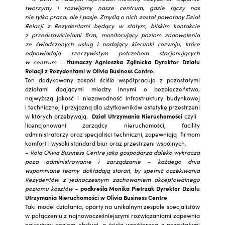
tworzymy i rozwijamy nasze centrum, gdzie łączy nas
nie tylko praca, ale i pasje. Zmyślą o nich został powołany Dział
Relacji z Rezydentami będący w stałym, bliskim kontakcie
z przedstawicielami firm, monitorujący poziom zadowolenia
ze świadczonych usług i nadający kierunki rozwoju, które
odpowiadają rzeczywistym potrzebom stacjonujących
w centrum
–
tłumaczy Agnieszka Zglinicka Dyrektor Działu
Relacji z Rezydentami w Olivia Business Centre.
Ten dedykowany zespół ściśle współpracuje z pozostałymi
działami dbającymi miedzy innymi o bezpieczeństwo,
najwyższą jakość i niezawodność infrastruktury budynkowej
i technicznej i przyjazną dla użytkowników estetykę przestrzeni
w których przebywają.
Dział Utrzymania Nieruchomości
czyli
licencjonowani zarządcy nieruchomości, facility
administratorzy oraz specjaliści techniczni, zapewniają firmom
komfort i wysoki standard biur oraz przestrzeni wspólnych.
–
Rola Olivia Business Centre jako gospodarza daleko wykracza
poza administrowanie i zarządzanie – każdego dnia
wspomniane teamy dokładają starań, by spełnić oczekiwania
Rezydentów z jednoczesnym zachowaniem akceptowalnego
poziomu kosztów
–
podkreśla Monika Pietrzak Dyrektor Działu
Utrzymania Nieruchomości w Olivia Business Centre
Taki model działania, oparty na unikalnym zespole specjalistów
w połączeniu z najnowocześniejszymi rozwiązaniami zapewnia
najwyższy poziom obsługi, a ścisła współpraca z pozostałymi