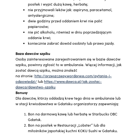
posiłek i wypić dużą kawę, herbatę;
nie przyjmowali leków jak: aspiryna, paracetamol,
antyalergiczne;
dwie godziny przed oddaniem krwi nie palić
papierosów;
nie pić alkoholu, również w dniu poprzedzającym
oddanie krwi;
koniecznie zabrać dowód osobisty lub prawo jazdy.
Baza dawców szpiku
Osoby zainteresowane zarejestrowaniem się w bazie dawców
szpiku, powinny zgłosić to w ambulansie. Więcej informacji, jak
zostać dawcą szpiku, można znaleźć
na stronie:
http://przeszczepy.wordpress.com/pytania-i-
odpowiedzi/
lub
https://www.dawca.pl/jak-zostac-
dawca/dawstwo-szpiku
Bonusy
Dla dawców, którzy oddadzą krew tego dnia w ambulansie lub
w stacji krwiodawstwa w Gdańsku organizatorzy zapewniają:
Bon na darmową kawę lub herbatę w Starbucks OBC
Gdańsk.
Bon na posiłek w Restauracji „Lobster” lub dla
miłośników japońskiej kuchni KOKU Sushi w Gdańsku.