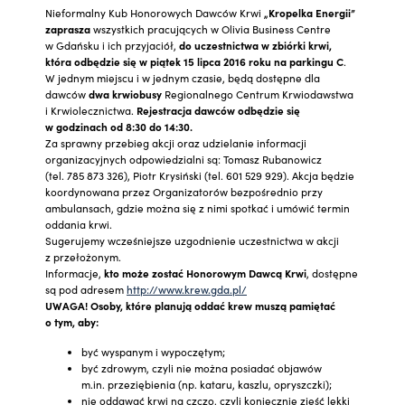
Nieformalny Kub Honorowych Dawców Krwi
„Kropelka Energii”
zaprasza
wszystkich pracujących w Olivia Business Centre
w Gdańsku i ich przyjaciół,
do uczestnictwa w zbiórki krwi,
która odbędzie się w piątek 15 lipca 2016 roku na parkingu C
.
W jednym miejscu i w jednym czasie, będą dostępne dla
dawców
dwa krwiobusy
Regionalnego Centrum Krwiodawstwa
i Krwiolecznictwa.
Rejestracja dawców odbędzie się
w godzinach od 8:30 do 14:30.
Za sprawny przebieg akcji oraz udzielanie informacji
organizacyjnych odpowiedzialni są: Tomasz Rubanowicz
(tel. 785 873 326), Piotr Krysiński (tel. 601 529 929). Akcja będzie
koordynowana przez Organizatorów bezpośrednio przy
ambulansach, gdzie można się z nimi spotkać i umówić termin
oddania krwi.
Sugerujemy wcześniejsze uzgodnienie uczestnictwa w akcji
z przełożonym.
Informacje,
kto może zostać Honorowym Dawcą Krwi
, dostępne
są pod adresem
http://www.krew.gda.pl/
UWAGA! Osoby, które planują oddać krew muszą pamiętać
o tym, aby:
być wyspanym i wypoczętym;
być zdrowym, czyli nie można posiadać objawów
m.in. przeziębienia (np. kataru, kaszlu, opryszczki);
nie oddawać krwi na czczo, czyli koniecznie zjeść lekki