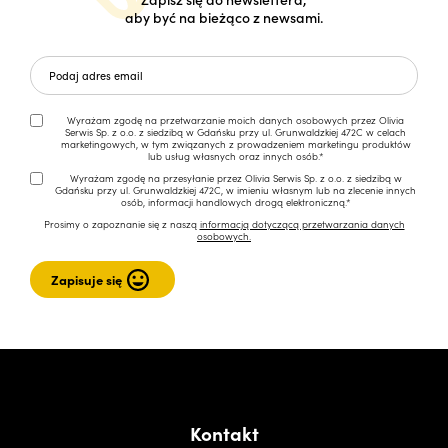
aby być na bieżąco z newsami.
Wyrażam zgodę na przetwarzanie moich danych osobowych przez Olivia
Serwis Sp. z o.o. z siedzibą w Gdańsku przy ul. Grunwaldzkiej 472C w celach
marketingowych, w tym związanych z prowadzeniem marketingu produktów
lub usług własnych oraz innych osób.*
Wyrażam zgodę na przesyłanie przez Olivia Serwis Sp. z o.o. z siedzibą w
Gdańsku przy ul. Grunwaldzkiej 472C, w imieniu własnym lub na zlecenie innych
osób, informacji handlowych drogą elektroniczną.*
Prosimy o zapoznanie się z naszą
informacją dotyczącą przetwarzania danych
osobowych.
Kontakt