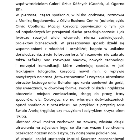
współwłaścicielem Galerii Sztuk Różnych (Gdańsk, ul. Ogarna
101).
W pierwszej części spotkania, w blisko godzinnej rozmowie
z Moniką Bogdanowicz z Olivia Business Centre (autorką cyklu
Olivia Cooltura), Maciej Kosycarz opowiedział o tym, jak
od najmłodszych lat przejawiał ducha przedsiębiorczości i jak
twórczo rozwijał wiele własnych, nieraz zaskakujących,
projektów biznesowych. W przezabawny sposób dzielił się
wspomnieniami z młodości i przybliżał, bogate w unikalne
doświadczenia, życie fotoreportera. W rozmowie nie zabrało
także refleksji nad rozwojem mediów, nowych technologii
i narzędzi komunikacji, które zmieniają sposób, w jaki
traktujemy fotografię. Kosycarz mówił m.in. o wpływie
powyższych na nasze „foto-zachowania” i zwyczaje utrwalania
obrazów każdego dnia. Bohater spotkania apelował do gości,
aby uwieczniali, w dowolnej formie, swoich bliskich i najbliższe
otoczenie: miejsca zamieszkania, drogę do pracy, trasy
spacerów, etc. Opierając się na własnych doświadczeniach
opisał spotkania z przeszłości, na przykład z przyszłą Miss
Świata Anetą Kręglicką czy muzykiem i satyrykiem Krzysztofem
Skibą.
Ulotność chwil można zachować na zawsze, właśnie dzięki
utrwalaniu na zdjęciach tego, co dla nas ważne i co chcemy
przekazać naszym najbliższym, czy następnym pokoleniom.
W drugiej części spotkania Maciej Kosycarz zaprezentował