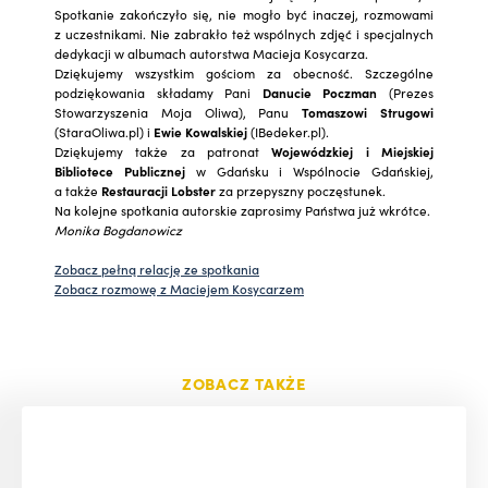
Spotkanie zakończyło się, nie mogło być inaczej, rozmowami
z uczestnikami. Nie zabrakło też wspólnych zdjęć i specjalnych
dedykacji w albumach autorstwa Macieja Kosycarza.
Dziękujemy wszystkim gościom za obecność. Szczególne
podziękowania składamy Pani
Danucie Poczman
(Prezes
Stowarzyszenia Moja Oliwa), Panu
Tomaszowi Strugowi
(StaraOliwa.pl) i
Ewie Kowalskiej
(IBedeker.pl).
Dziękujemy także za patronat
Wojewódzkiej i Miejskiej
Bibliotece Publicznej
w Gdańsku i Wspólnocie Gdańskiej,
a także
Restauracji Lobster
za przepyszny poczęstunek.
Na kolejne spotkania autorskie zaprosimy Państwa już wkrótce.
Monika Bogdanowicz
Zobacz pełną relację ze spotkania
Zobacz rozmowę z Maciejem Kosycarzem
ZOBACZ TAKŻE