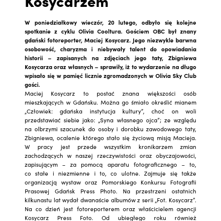
Kosycarzem
W poniedziałkowy wieczór, 20 lutego, odbyło się kolejne
spotkanie z cyklu Olivia Cooltura. Gościem OBC był znany
gdański fotoreporter, Maciej Kosycarz. Jego niezwykle barwna
osobowość, charyzma i niebywały talent do opowiadania
historii – zapisanych na zdjęciach jego taty, Zbigniewa
Kosycarza oraz własnych – sprawiły, iż to wydarzenie na długo
wpisało się w pamięć licznie zgromadzonych w Olivia Sky Club
gości.
Maciej Kosycarz to postać znana większości osób
mieszkających w Gdańsku. Można go śmiało określić mianem
„Człowiek: gdańska instytucja kultury”, choć on woli
przedstawiać siebie jako: „Syna własnego ojca”; ze względu
na olbrzymi szacunek do osoby i dorobku zawodowego taty,
Zbigniewa, ocalenie którego stało się życiową misją Macieja.
W pracy jest przede wszystkim kronikarzem zmian
zachodzących w naszej rzeczywistości oraz obyczajowości,
zapisującym – za pomocą aparatu fotograficznego – to,
co stałe i niezmienne i to, co ulotne. Zajmuje się także
organizacją wystaw oraz Pomorskiego Konkursu Fotografii
Prasowej Gdańsk Press Photo. Na przestrzeni ostatnich
kilkunastu lat wydał dwanaście albumów z serii „Fot. Kosycarz”.
Na co dzień jest fotoreporterem oraz właścicielem agencji
Kosycarz Press Foto. Od ubiegłego roku również