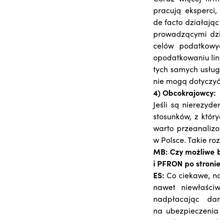
pracują eksperci,
de facto działając
prowadzącymi dzia
celów podatkowy
opodatkowaniu li
tych samych usług
nie mogą dotyczyć
4) Obcokrajowcy:
Jeśli są nierezy
stosunków, z któr
warto przeanalizo
w Polsce. Takie ro
MB: Czy możliwe b
i PFRON po stroni
ES:
Co ciekawe, na
nawet niewłaści
nadpłacając da
na ubezpieczenia