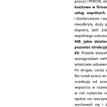
pracy) i PFRON, a
kosztowe w firmac
usług wspólnych.
i dostarczania i 
nieodkryty, duży 
dopiero, jeśli z
wspólnego sukcesu
MB: Jakie działa
pozostać atrakcy
ES:
Przede wszyst
wynagrodzeń nett
właściwie odzwier
Po drugie, coraz 
Na rynek pracy wch
oczekują od pra
wsparcia w rozwoj
w roli rodziców 
wpływ na rzeczywis
wychowali się i