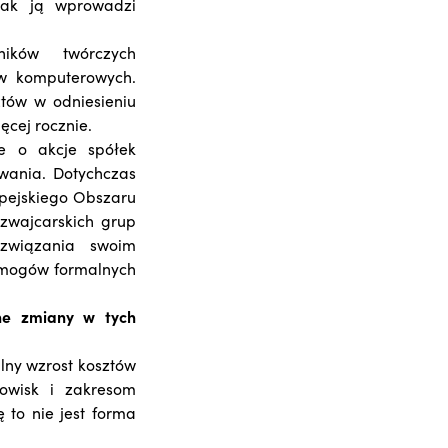
tak ją wprowadzi
ików twórczych
w komputerowych.
tów w odniesieniu
ęcej rocznie.
e o akcje spółek
wania. Dotychczas
ropejskiego Obszaru
zwajcarskich grup
ozwiązania swoim
ymogów formalnych
ne zmiany w tych
lny wzrost kosztów
owisk i zakresom
 to nie jest forma