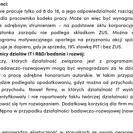
nci:
ie pracuje tylko od 8 do 16, a jego odpowiedzialność rozcią
e dla pracownika kodeks pracy. Może on więc być wynagra
e odrębnym strumieniem – na podstawie aktu korporacyj
członka zarządu nie podlega składkom ZUS. Można r
gramu motywacyjnego opartego na przyznaniu akcji spół
e je dopiero, gdy je sprzeda, 19% stawką PIT i bez ZUS.
icy działów IT i R&D/badania i rozwój:
czy, których działalność związana jest z programa
badawczo-rozwojowym mogą być wynagradzani za te dział
o pracę odrębne honorarium autorskie. W takim przypa
ędzie podlegała opodatkowaniu, gdyż można od przychodu 
 przychodu. Nawet firmy, w których działalność IT wys
entyfikowały i nie raportowały faktu twórczej działalności 
ować się tym rozwiązaniem. Dodatkową korzyścią dla firm m
tępna w przypadku działalności badawczo-rozwojowej (nawe
m wprowadza elastyczność w stosunkach ze swoim personele