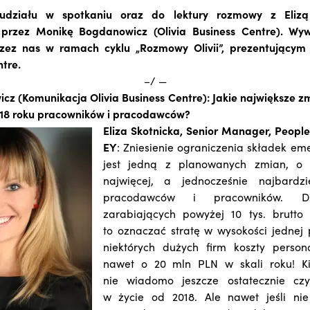
działu w spotkaniu oraz do lektury rozmowy z Elizą
przez Monikę Bogdanowicz (Olivia Business Centre). Wyw
zez nas w ramach cyklu „Rozmowy Olivii”, prezentującym 
ntre.
–/ —
z (Komunikacja Olivia Business Centre): Jakie największe 
018 roku pracowników i pracodawców?
Eliza Skotnicka, Senior Manager, People
EY
: Zniesienie ograniczenia składek eme
jest jedną z planowanych zmian, o 
najwięcej, a jednocześnie najbardz
pracodawców i pracowników. D
zarabiających powyżej 10 tys. brutt
to oznaczać stratę w wysokości jednej p
niektórych dużych firm koszty person
nawet o 20 mln PLN w skali roku! K
nie wiadomo jeszcze ostatecznie cz
w życie od 2018. Ale nawet jeśli nie