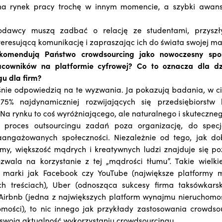
 na rynek pracy trochę w innym momencie, a szybki awan
odawcy muszą zadbać o relację ze studentami, przyszł
nteresującą komunikację i zapraszając ich do świata swojej ma
ekomendują Państwo crowdsourcing jako nowoczesny sp
cowników na platformie cyfrowej? Co to oznacza dla d
u dla firm?
śnie odpowiedzią na te wyzwania. Ja pokazują badania, w ci
75% najdynamiczniej rozwijających się przedsiębiorstw 
 Na rynku to coś wyróżniającego, ale naturalnego i skuteczn
 proces outsourcingu zadań poza organizację, do spec
angażowanych społeczności. Niezależnie od tego, jak do
śmy, większość mądrych i kreatywnych ludzi znajduje się po
wala na korzystanie z tej „mądrości tłumu”. Takie wielki
 marki jak Facebook czy YouTube (największe platformy 
h treściach), Uber (odnosząca sukcesy firma taksówkars
y Airbnb (jedna z największych platform wynajmu nieruchomo
mości), to nic innego jak przykłady zastosowania crowdso
swoją aktualność wykorzystaniu crowdsourcingu.