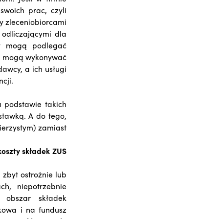
swoich prac, czyli
my zleceniobiorcami
odliczającymi dla
dy mogą podlegać
ie mogą wykonywać
awcy, a ich usługi
cji.
 podstawie takich
tawką. A do tego,
ierzystym) zamiast
koszty składek ZUS
zbyt ostrożnie lub
h, niepotrzebnie
 obszar składek
kowa i na fundusz