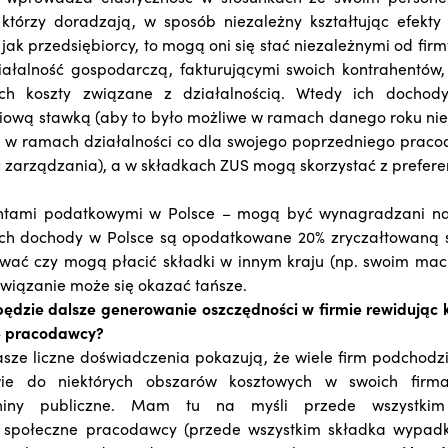
 którzy doradzają, w sposób niezależny kształtując efekty 
 jak przedsiębiorcy, to mogą oni się stać niezależnymi od fir
łalność gospodarczą, fakturującymi swoich kontrahentów, 
ch koszty związane z działalnością. Wtedy ich docho
niową stawką (aby to było możliwe w ramach danego roku n
 w ramach działalności co dla swojego poprzedniego pracod
 zarządzania), a w składkach ZUS mogą skorzystać z preferen
dentami podatkowymi w Polsce – mogą być wynagradzani na
ych dochody w Polsce są opodatkowane 20% zryczałtowaną s
wać czy mogą płacić składki w innym kraju (np. swoim mac
związanie może się okazać tańsze.
ędzie dalsze generowanie oszczędności w firmie rewidując 
e pracodawcy?
sze liczne doświadczenia pokazują, że wiele firm podchodzi 
wie do niektórych obszarów kosztowych w swoich firmac
niny publiczne. Mam tu na myśli przede wszystkim
 społeczne pracodawcy (przede wszystkim składka wypad