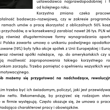
ustawodawca najprawdopodobniej i 
od kolejnego roku.
Korzystna zmiana czeka pracown
iałalność badawczo-rozwojową, czy w zakresie programó
 ramach umów o pracę skorzystać z obliczalnych 50% kosz
 przychodów, a w konsekwencji zarabiać nawet 26 tys. PLN wi
kają również długoterminowe formy wynagradzania opart
ymi Polska zawarła umowy o unikaniu podwójnego opodatko
owane (19%) były tylko akcje spółek z Unii Europejskiej i Eu
eraz również spółki należące, np. do amerykańskich czy s
ją możliwość zaproponowania takiego korzystnego r
onkom zarządu. Trzeba pamiętać o spełnieniu wszystkich w
u motywacyjnego.
ób możemy się przygotować na nadchodzące, rewolucyj
im trzeba być ich świadomym, policzyć, jaki jest przewidywa
ów netto. Rekomenduję, by przyjrzeć się rodzajom stan
 w firmie występują. Często okazuje się, że umowa o pracę
iadająca charakterowi pracy i obowiązków.