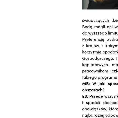
świadczących dz
Będą mogli oni w
do wyższego limitu
Preferencję zys
z krajów, z któr
korzystnie opodatk
Gospodarczego. T
kapitałowych ma
pracownikom i czł
takiego program
MB: W jaki spos
obszarach?
ES:
Przede wszystk
i spadek dochod
obowiązków, które
najbardziej odpow