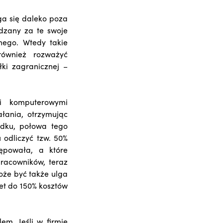
ga się daleko poza
dzany za te swoje
nego. Wtedy takie
ównież rozważyć
ki zagranicznej –
mi komputerowymi
ania, otrzymując
dku, połowa tego
odliczyć tzw. 50%
tępowała, a które
pracowników, teraz
oże być także ulga
t do 150% kosztów
m. Jeśli w firmie