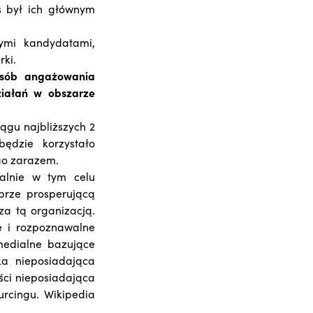
s był ich głównym
ymi kandydatami,
rki.
osób angażowania
ziałań w obszarze
ągu najbliższych 2
będzie korzystało
ego zarazem.
jalnie w tym celu
brze prosperującą
za tą organizacją.
e i rozpoznawalne
medialne bazujące
ka nieposiadająca
ści nieposiadająca
urcingu. Wikipedia