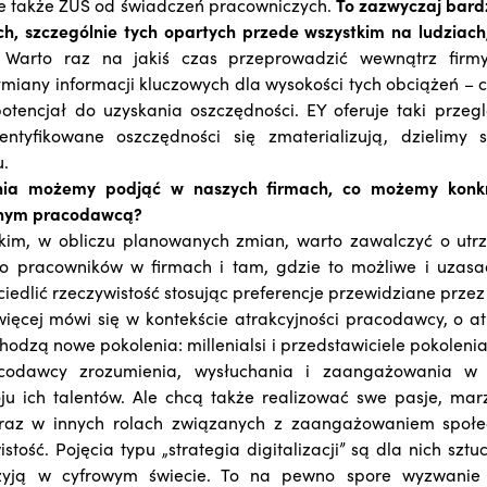
le także ZUS od świadczeń pracowniczych.
To zazwyczaj bard
h, szczególnie tych opartych przede wszystkim na ludziach,
Warto raz na jakiś czas przeprowadzić wewnątrz firm
wymiany informacji kluczowych dla wysokości tych obciążeń – 
potencjał do uzyskania oszczędności. EY oferuje taki prze
identyfikowane oszczędności się zmaterializują, dzielimy
.
nia możemy podjąć w naszych firmach, co możemy konkr
jnym pracodawcą?
kim, w obliczu planowanych zmian, warto zawalczyć o ut
o pracowników w firmach i tam, gdzie to możliwe i uzasa
ciedlić rzeczywistość stosując preferencje przewidziane prz
więcej mówi się w kontekście atrakcyjności pracodawcy, o at
odzą nowe pokolenia: millenialsi i przedstawiciele pokoleni
codawcy zrozumienia, wysłuchania i zaangażowania w c
u ich talentów. Ale chcą także realizować swe pasje, marz
oraz w innych rolach związanych z zaangażowaniem społ
tość. Pojęcia typu „strategia digitalizacji” są dla nich sztu
 żyją w cyfrowym świecie. To na pewno spore wyzwanie