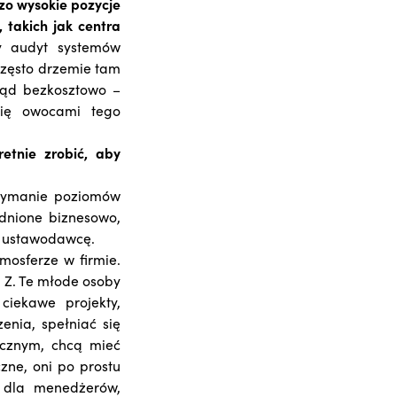
zo wysokie pozycje
 takich jak centra
y audyt systemów
często drzemie tam
gląd bezkosztowo –
 się owocami tego
etnie zrobić, aby
rzymanie poziomów
dnione biznesowo,
ez ustawodawcę.
mosferze w firmie.
a Z. Te młode osoby
iekawe projekty,
enia, spełniać się
ecznym, chcą mieć
czne, oni po prostu
 dla menedżerów,