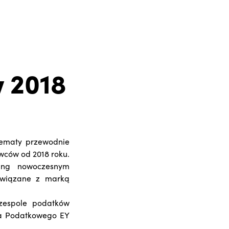
w 2018
ematy przewodnie
wców od 2018 roku.
cing nowoczesnym
związane z marką
zespole podatków
wa Podatkowego EY