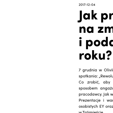
2017-12-04
Jak p
na z
i pod
roku?
7 grudnia w Olivi
spotkania: „Rewol
Co zrobić, aby 
sposobem angażo
pracodawcy. Jak wy
Prezentacje i w
osobistych EY or
w Trójmieście.