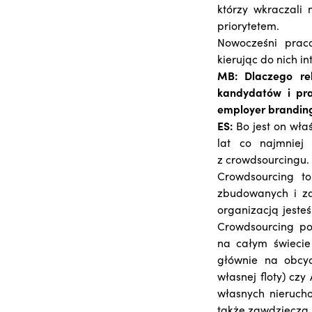
którzy wkraczali
priorytetem.
Nowocześni prac
kierując do nich i
MB:
Dlaczego r
kandydatów i pra
employer branding
ES:
Bo jest on wła
lat co najmniej 
z crowdsourcingu.
Crowdsourcing to
zbudowanych i za
organizacją jeste
Crowdsourcing poz
na całym świecie
głównie na obcyc
własnej floty) cz
własnych nierucho
także zawdzięcza 