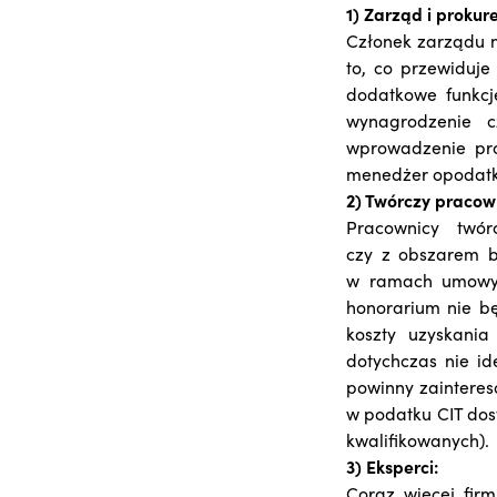
1) Zarząd i prokure
Członek zarządu n
to, co przewiduj
dodatkowe funkcj
wynagrodzenie 
wprowadzenie pro
menedżer opodatkuj
2) Twórczy pracown
Pracownicy twór
czy z obszarem 
w ramach umowy 
honorarium nie b
koszty uzyskania
dotychczas nie id
powinny zainteres
w podatku CIT dos
kwalifikowanych).
3) Eksperci:
Coraz więcej fir