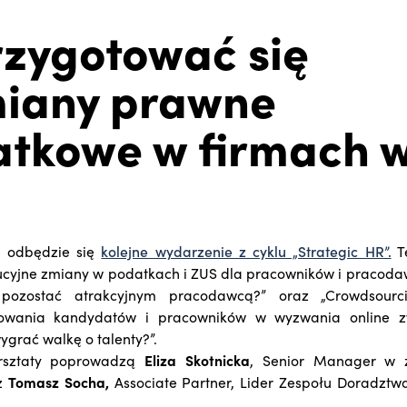
rzygotować się
miany prawne
atkowe w firmach 
i odbędzie się
kolejne wydarzenie z cyklu „Strategic HR”.
T
ucyjne zmiany w podatkach i ZUS dla pracowników i pracoda
pozostać atrakcyjnym pracodawcą?” oraz „Crowdsour
wania kandydatów i pracowników w wyzwania online 
grać walkę o talenty?”.
arsztaty poprowadzą
Eliza Skotnicka
, Senior Manager w 
az
Tomasz Socha,
Associate Partner, Lider Zespołu Doradzt