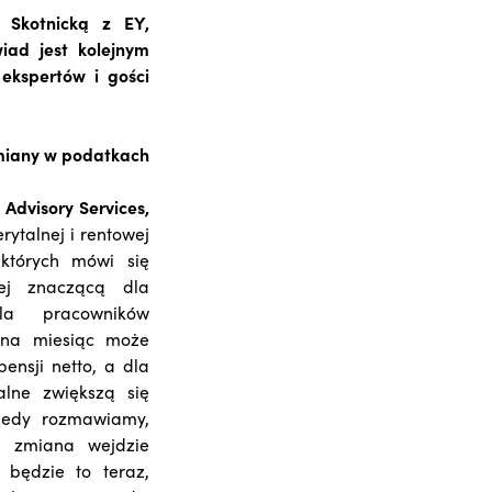
 Skotnicką z EY,
iad jest kolejnym
ekspertów i gości
zmiany w podatkach
 Advisory Services,
rytalnej i rentowej
których mówi się
iej znaczącą dla
la pracowników
o na miesiąc może
ensji netto, a dla
alne zwiększą się
iedy rozmawiamy,
y zmiana wejdzie
 będzie to teraz,