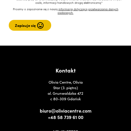
osób, informacji handlowych drogą elektroniczną.*
Prosimy o zapoznanie się z naszą
informacją dotyczącą przetwarzania danych
osobowych.
Kontakt
Olivia Centre, Olivia
Star (3. piętro)
al. Grunwaldzka 472
c 80-309 Gdańsk
biuro@oliviacentre.com
+48 58 739 61 00