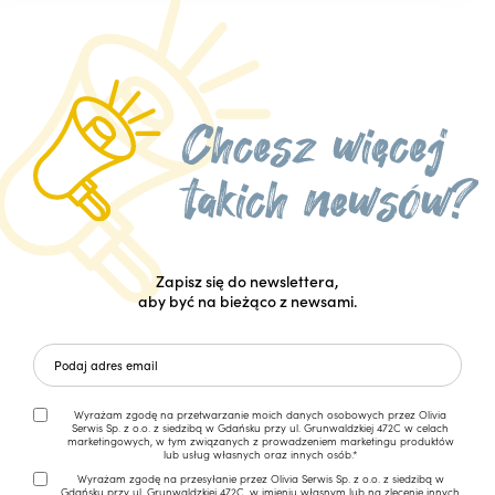
Zapisz się do newslettera,
aby być na bieżąco z newsami.
Wyrażam zgodę na przetwarzanie moich danych osobowych przez Olivia
Serwis Sp. z o.o. z siedzibą w Gdańsku przy ul. Grunwaldzkiej 472C w celach
marketingowych, w tym związanych z prowadzeniem marketingu produktów
lub usług własnych oraz innych osób.*
Wyrażam zgodę na przesyłanie przez Olivia Serwis Sp. z o.o. z siedzibą w
Gdańsku przy ul. Grunwaldzkiej 472C, w imieniu własnym lub na zlecenie innych