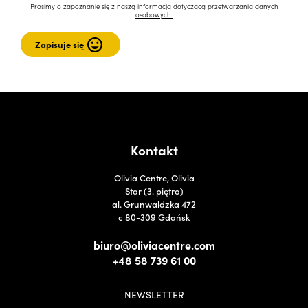
Prosimy o zapoznanie się z naszą
informacją dotyczącą przetwarzania danych
osobowych.
Kontakt
Olivia Centre, Olivia
Star (3. piętro)
al. Grunwaldzka 472
c 80-309 Gdańsk
biuro@oliviacentre.com
+48 58 739 61 00
NEWSLETTER