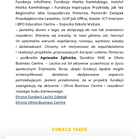
Fundacja infoShare, Fundacja Marka Kamińskiego, Instytut
Marka Kamińskiego i Fundacja Inspirujące Przykłady, jak też
Regionalna Izba Gospodarcza Pomorza, Pomorski Związek
Przedsiębiorców Lewiatan, GUP Job Office, Klaster ICT Interizon
i BPO Education Centre – Sopocka Szkoła Wyższa.
– Jesteśmy dumni z tego, że dołączają do nas tak znamienici
rezydenci. Staramy się zresztą, to nasz główny cel, tworzyć
im optymalne warunki współpracy, rozwoju, wymiany wiedzy
i doświadczeń. Chcemy ich motywować do współdziałania
i realizacji projektów przynoszących korzyści całemu Pomorzu
–
podkreśla
Agnieszka Zglinicka,
Dyrektor SME w Olivia
Business Centre.
– Lechia od lat aktywnie uczestniczy w życiu
społecznym Trójmiasta. Teraz, dzięki
fundacji, będzie mogła
zintensyfikować działania dedykowane wsparciu
potrzebującym. Jestem przekonana, że w projekty fundacji
zaangażują się aktywnie i Olivia Business Centre i rezydenci
naszego hubu biznesowego.
Strona Fundacji Lechii Gdańsk
Strona Olivia Business Centre
ZOBACZ TAKŻE