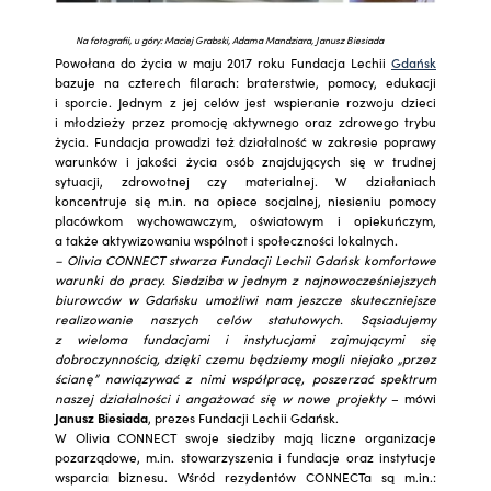
Na fotografii, u góry: Maciej Grabski, Adama Mandziara, Janusz Biesiada
Powołana do życia w maju 2017 roku Fundacja Lechii
Gdańsk
bazuje na czterech filarach: braterstwie, pomocy, edukacji
i sporcie. Jednym z jej celów jest wspieranie rozwoju dzieci
i młodzieży przez promocję aktywnego oraz zdrowego trybu
życia. Fundacja prowadzi też działalność w zakresie poprawy
warunków i jakości życia osób znajdujących się w trudnej
sytuacji, zdrowotnej czy materialnej. W działaniach
koncentruje się m.in. na opiece socjalnej, niesieniu pomocy
placówkom wychowawczym, oświatowym i opiekuńczym,
a także aktywizowaniu wspólnot i społeczności lokalnych.
– Olivia CONNECT stwarza Fundacji Lechii Gdańsk komfortowe
warunki do pracy. Siedziba w jednym z najnowocześniejszych
biurowców w Gdańsku umożliwi nam jeszcze skuteczniejsze
realizowanie naszych celów statutowych. Sąsiadujemy
z wieloma fundacjami i instytucjami zajmującymi się
dobroczynnością, dzięki czemu będziemy mogli niejako „przez
ścianę” nawiązywać z nimi współpracę, poszerzać spektrum
naszej działalności i angażować się w nowe projekty
– mówi
Janusz Biesiada
, prezes Fundacji Lechii Gdańsk.
W Olivia CONNECT swoje siedziby mają liczne organizacje
pozarządowe, m.in. stowarzyszenia i fundacje oraz instytucje
wsparcia biznesu. Wśród rezydentów CONNECTa są m.in.: