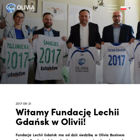
2017-09-21
Witamy Fundację Lechii
Gdańsk w Olivii!
Fundacja Lechii Gdańsk ma od dziś siedzibę w Olivia Business