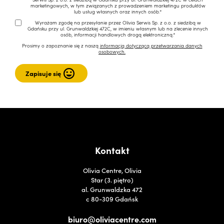
marketingowych, w tym związanych z prowadzeniem marketingu produktów
lub usług własnych oraz innych osób.*
Wyrażam zgodę na przesyłanie przez Olivia Serwis Sp. z o.o. z siedzibą w
Gdańsku przy ul. Grunwaldzkiej 472C, w imieniu własnym lub na zlecenie innych
osób, informacji handlowych drogą elektroniczną.*
Prosimy o zapoznanie się z naszą
informacją dotyczącą przetwarzania danych
osobowych.
Kontakt
Olivia Centre, Olivia
Star (3. piętro)
al. Grunwaldzka 472
c 80-309 Gdańsk
biuro@oliviacentre.com