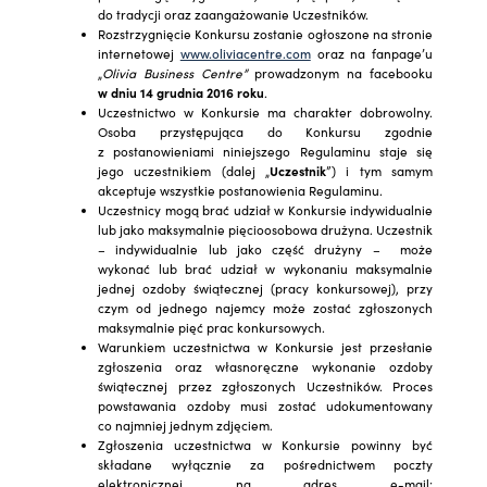
do tradycji oraz zaangażowanie Uczestników.
Rozstrzygnięcie Konkursu zostanie ogłoszone na stronie
internetowej
www.oliviacentre.com
oraz na fanpage’u
„
Olivia Business Centre”
prowadzonym na facebooku
w dniu 14 grudnia 2016 roku
.
Uczestnictwo w Konkursie ma charakter dobrowolny.
Osoba przystępująca do Konkursu zgodnie
z postanowieniami niniejszego Regulaminu staje się
jego uczestnikiem (dalej „
Uczestnik
”) i tym samym
akceptuje wszystkie postanowienia Regulaminu.
Uczestnicy mogą brać udział w Konkursie indywidualnie
lub jako maksymalnie pięcioosobowa drużyna. Uczestnik
– indywidualnie lub jako część drużyny – może
wykonać lub brać udział w wykonaniu maksymalnie
jednej ozdoby świątecznej (pracy konkursowej), przy
czym od jednego najemcy może zostać zgłoszonych
maksymalnie pięć prac konkursowych.
Warunkiem uczestnictwa w Konkursie jest przesłanie
zgłoszenia oraz własnoręczne wykonanie ozdoby
świątecznej przez zgłoszonych Uczestników. Proces
powstawania ozdoby musi zostać udokumentowany
co najmniej jednym zdjęciem.
Zgłoszenia uczestnictwa w Konkursie powinny być
składane wyłącznie za pośrednictwem poczty
elektronicznej na adres e-mail: