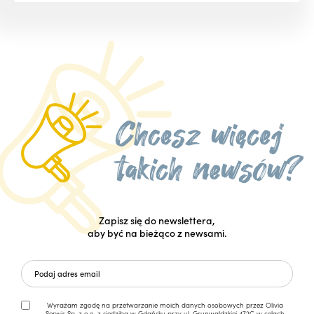
Zapisz się do newslettera,
aby być na bieżąco z newsami.
Wyrażam zgodę na przetwarzanie moich danych osobowych przez Olivia
Serwis Sp. z o.o. z siedzibą w Gdańsku przy ul. Grunwaldzkiej 472C w celach