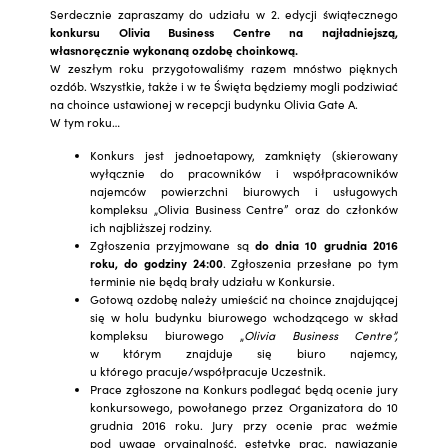
Serdecznie zapraszamy do udziału w 2. edycji świątecznego
konkursu Olivia Business Centre na najładniejszą,
własnoręcznie wykonaną ozdobę choinkową.
W zeszłym roku przygotowaliśmy razem mnóstwo pięknych
ozdób. Wszystkie, także i w te Święta będziemy mogli podziwiać
na choince ustawionej w recepcji budynku Olivia Gate A.
W tym roku…
Konkurs jest jednoetapowy, zamknięty (skierowany
wyłącznie do pracowników i współpracowników
najemców powierzchni biurowych i usługowych
kompleksu „Olivia Business Centre” oraz do członków
ich najbliższej rodziny.
Zgłoszenia przyjmowane są
do
dnia 10 grudnia 2016
roku, do godziny 24:00
. Zgłoszenia przesłane po tym
terminie nie będą brały udziału w Konkursie.
Gotową ozdobę należy umieścić na choince znajdującej
się w holu budynku biurowego wchodzącego w skład
kompleksu biurowego „
Olivia Business Centre”,
w którym znajduje się biuro najemcy,
u którego pracuje/współpracuje Uczestnik.
Prace zgłoszone na Konkurs podlegać będą ocenie jury
konkursowego, powołanego przez Organizatora do 10
grudnia 2016 roku. Jury przy ocenie prac weźmie
pod uwagę oryginalność, estetykę prac, nawiązanie