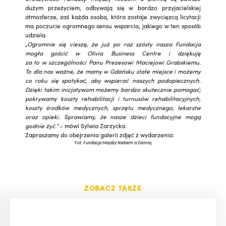
dużym przeżyciem, odbywają się w bardzo przyjacielskiej
atmosferze, zaś każda osoba, która zostaje zwycięzcą licytacji
ma poczucie ogromnego sensu wsparcia, jakiego w ten sposób
udziela.
„Ogromnie się cieszę, że już po raz szósty nasza Fundacja
mogła gościć w Olivia Business Centre i dziękuję
za to w szczególności Panu Prezesowi Maciejowi Grabskiemu.
To dla nas ważne, że mamy w Gdańsku stałe miejsce i możemy
co roku się spotykać, aby wspierać naszych podopiecznych.
Dzięki takim inicjatywom możemy bardzo skutecznie pomagać;
pokrywamy koszty rehabilitacji i turnusów rehabilitacyjnych,
koszty środków medycznych, sprzętu medycznego, lekarstw
oraz opieki. Sprawiamy, że nasze dzieci fundacyjne mogą
godnie żyć.”
– mówi Sylwia Zarzycka.
Zapraszamy do obejrzenia galerii zdjęć z wydarzenia:
Fot. Fundacja Między Niebem a Ziemią
ZOBACZ TAKŻE