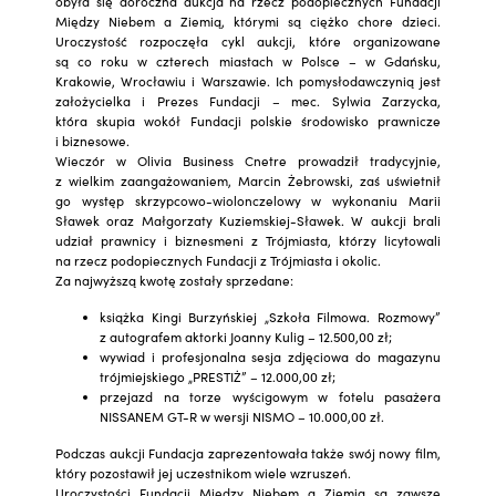
obyła się doroczna aukcja na rzecz podopiecznych Fundacji
Między Niebem a Ziemią, którymi są ciężko chore dzieci.
Uroczystość rozpoczęła cykl aukcji, które organizowane
są co roku w czterech miastach w Polsce – w Gdańsku,
Krakowie, Wrocławiu i Warszawie. Ich pomysłodawczynią jest
założycielka i Prezes Fundacji – mec. Sylwia Zarzycka,
która skupia wokół Fundacji polskie środowisko prawnicze
i biznesowe.
Wieczór w Olivia Business Cnetre prowadził tradycyjnie,
z wielkim zaangażowaniem, Marcin Żebrowski, zaś uświetnił
go występ skrzypcowo-wiolonczelowy w wykonaniu Marii
Sławek oraz Małgorzaty Kuziemskiej-Sławek. W aukcji brali
udział prawnicy i biznesmeni z Trójmiasta, którzy licytowali
na rzecz podopiecznych Fundacji z Trójmiasta i okolic.
Za najwyższą kwotę zostały sprzedane:
książka Kingi Burzyńskiej „Szkoła Filmowa. Rozmowy”
z autografem aktorki Joanny Kulig – 12.500,00 zł;
wywiad i profesjonalna sesja zdjęciowa do magazynu
trójmiejskiego „PRESTIŻ” – 12.000,00 zł;
przejazd na torze wyścigowym w fotelu pasażera
NISSANEM GT-R w wersji NISMO – 10.000,00 zł.
Podczas aukcji Fundacja zaprezentowała także swój nowy film,
który pozostawił jej uczestnikom wiele wzruszeń.
Uroczystości Fundacji Między Niebem a Ziemią są zawsze