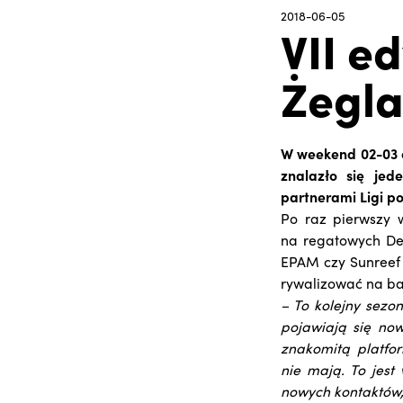
2018-06-05
VII e
Żegla
W weekend 02-03 c
znalazło się jed
partnerami Ligi po
Po raz pierwszy w
na regatowych Delp
EPAM czy Sunreef 
rywalizować na ba
– To kolejny sezon
pojawiają się now
znakomitą platfo
nie mają. To jest
nowych kontaktów,