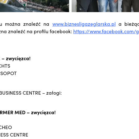
ktu można znaleźć na
www.biznesligazeglarska.pl
a bieżąc
żna znaleźć na profilu facebook:
https://www.facebook.com/g
 – zwycięzca!
CHTS
 SOPOT
 BUSINESS CENTRE – załogi:
ORMER MED – zwycięzca!
RCHEO
NESS CENTRE