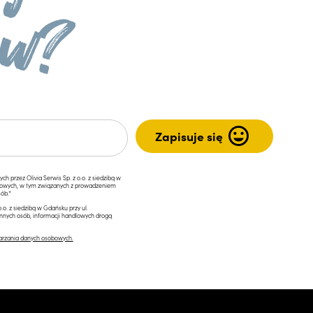
przez Olivia Serwis Sp. z o.o. z siedzibą w
ngowych, w tym związanych z prowadzeniem
ób.*
.o. z siedzibą w Gdańsku przy ul.
innych osób, informacji handlowych drogą
arzania danych osobowych.