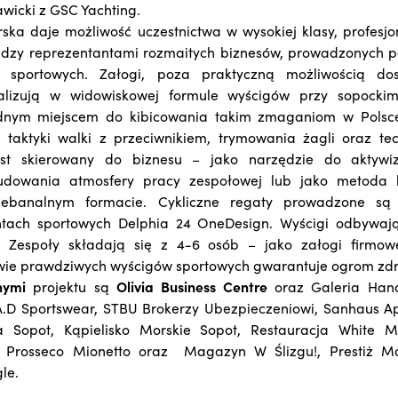
wicki z GSC Yachting.
rska daje możliwość uczestnictwa w wysokiej klasy, profesj
dzy reprezentantami rozmaitych biznesów, prowadzonych p
y sportowych. Załogi, poza praktyczną możliwością do
walizują w widowiskowej formule wyścigów przy sopockim
dnym miejscem do kibicowania takim zmaganiom w Polsce
 taktyki walki z przeciwnikiem, trymowania żagli oraz te
jest skierowany do biznesu – jako narzędzie do aktyw
udowania atmosfery pracy zespołowej lub jako metoda b
iebanalnym formacie. Cykliczne regaty prowadzone są
tach sportowych Delphia 24 OneDesign. Wyścigi odbywaj
 Zespoły składają się z 4-6 osób – jako załogi firmo
wie prawdziwych wyścigów sportowych gwarantuje ogrom zdr
nymi
projektu są
Olivia Business Centre
oraz Galeria Hand
A.D Sportswear, STBU Brokerzy Ubezpieczeniowi, Sanhaus A
a Sopot, Kąpielisko Morskie Sopot, Restauracja White Ma
, Prosseco Mionetto oraz Magazyn W Ślizgu!, Prestiż Ma
le.