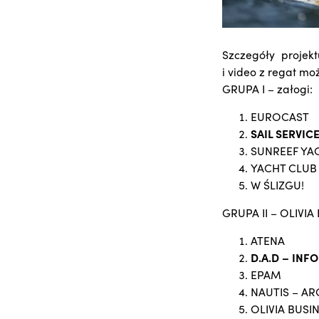
Szczegóły proje
i video z regat mo
GRUPA I – załogi:
EUROCAST
SAIL SERVICE
SUNREEF YA
YACHT CLUB
W ŚLIZGU!
GRUPA II – OLIVIA
ATENA
D.A.D – INF
EPAM
NAUTIS – A
OLIVIA BUSI