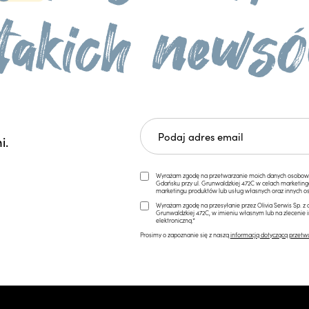
i.
Wyrażam zgodę na przetwarzanie moich danych osobowych 
Gdańsku przy ul. Grunwaldzkiej 472C w celach marketi
marketingu produktów lub usług własnych oraz innych os
Wyrażam zgodę na przesyłanie przez Olivia Serwis Sp. z o
Grunwaldzkiej 472C, w imieniu własnym lub na zlecenie 
elektroniczną.*
Prosimy o zapoznanie się z naszą
informacją dotyczącą przetw