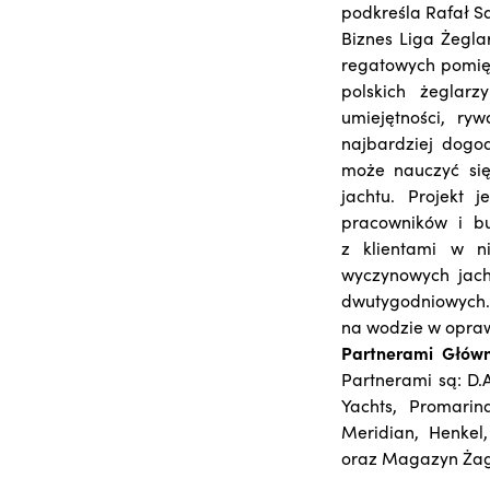
podkreśla Rafał Sa
Biznes Liga Żegla
regatowych pomię
polskich żeglarz
umiejętności, ry
najbardziej dogo
może nauczyć się
jachtu. Projekt 
pracowników i b
z klientami w n
wyczynowych jach
dwutygodniowych.
na wodzie w opra
Partnerami Głów
Partnerami są: D.
Yachts, Promarin
Meridian, Henkel
oraz Magazyn Żag