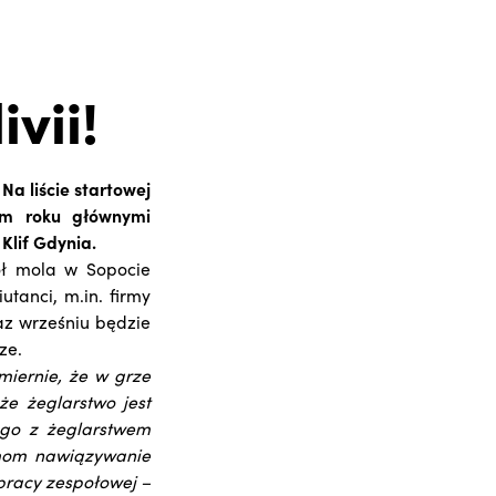
vii!
a liście startowej
tym roku głównymi
Klif Gdynia.
ół mola w Sopocie
utanci, m.in. firmy
az wrześniu będzie
rze.
zmiernie, że w grze
że żeglarstwo jest
ego z żeglarstwem
rmom nawiązywanie
pracy zespołowej –