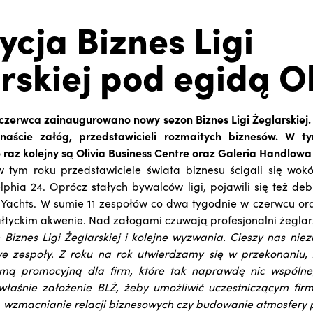
dycja Biznes Ligi
rskiej pod egidą Oli
zerwca zainaugurowano nowy sezon Biznes Ligi Żeglarskiej. N
enaście załóg, przedstawicieli rozmaitych biznesów. W 
 raz kolejny są Olivia Business Centre oraz Galeria Handlowa 
 tym roku przedstawiciele świata biznesu ścigali się wok
hia 24. Oprócz stałych bywalców ligi, pojawili się też debi
Yachts. W sumie 11 zespołów co dwa tygodnie w czerwcu or
łtyckim akwenie. Nad załogami czuwają profesjonalni żegla
 Biznes Ligi Żeglarskiej i kolejne wyzwania. Cieszy nas nie
e zespoły. Z roku na rok utwierdzamy się w przekonaniu, 
rmą promocyjną dla firm, które tak naprawdę nic wspóln
 właśnie założenie BLŻ, żeby umożliwić uczestniczącym fi
 wzmacnianie relacji biznesowych czy budowanie atmosfery 