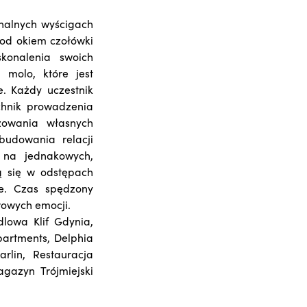
onalnych wyścigach
od okiem czołówki
skonalenia swoich
 molo, które jest
. Każdy uczestnik
chnik prowadzenia
izowania własnych
udowania relacji
 na jednakowych,
ą się w odstępach
we. Czas spędzony
owych emocji.
lowa Klif Gdynia,
partments, Delphia
rlin, Restauracja
gazyn Trójmiejski