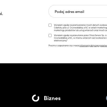
i.
Wyrażam zgodę na przetwarzanie moich danych osobowych 
Gdańsku przy ul. Grunwaldzkiej 472C w celach marketi
marketingu produktów lub usług własnych oraz innych os
Wyrażam zgodę na przesyłanie przez Olivia Serwis Sp. z o
Grunwaldzkiej 472C, w imieniu własnym lub na zlecenie 
elektroniczną.*
Prosimy o zapoznanie się z naszą
informacją dotyczącą przetw
Biznes