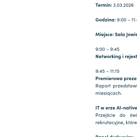
Termin:
3.03.2026
Godzina:
9:00 – 11
Miejsce:
Sala Jowi
9:00 – 9:45
Networking i rejes
9:45 – 11:15
Premierowa preze
Raport przedstawi
miesiącach.
IT w erze AI-nativ
Przejście do św
rekrutacyjne, które
Panel dyskusyjny