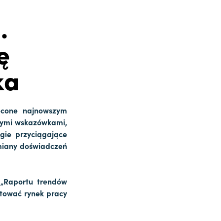
.
ę
ka
ęcone najnowszym
znymi wskazówkami,
gie przyciągające
miany doświadczeń
 „Raportu trendów
łtować rynek pracy