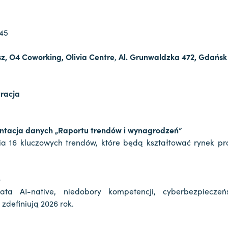
:45
sz, O4 Coworking, Olivia Centre
,
Al. Grunwaldzka 472, Gdańsk
tracja
ntacja danych „Raportu trendów i wynagrodzeń”
a 16 kluczowych trendów, które będą kształtować rynek pr
e
iata AI-native, niedobory kompetencji, cyberbezpiecze
 zdefiniują 2026 rok.