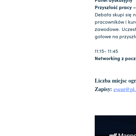
Przyszłość pracy –
Debata skupi się 
pracowników i kurc
zawodowe. Uczestn
gotowe na przyszł
11:15- 11:45
Networking z poc
Liczba miejsc og
Zapisy:
event@pl