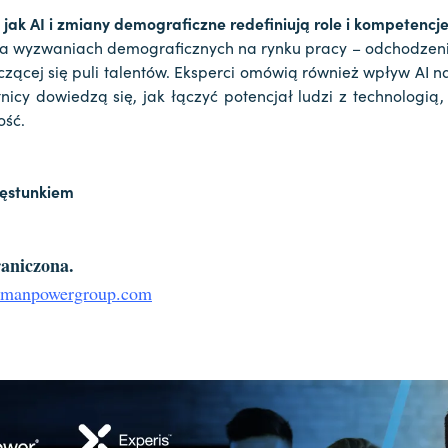
 jak AI i zmiany demograficzne redefiniują role i kompetencj
na wyzwaniach demograficznych na rynku pracy – odchodzen
zącej się puli talentów. Eksperci omówią również wpływ AI na
icy dowiedzą się, jak łączyć potencjał ludzi z technologią
ość.
zęstunkiem
raniczona.
.manpowergroup.com