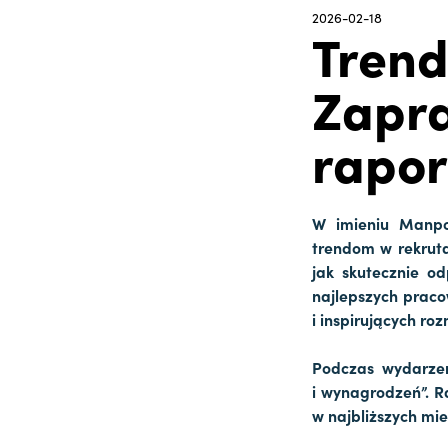
2026-02-18
Trend
Zapr
rapor
W imieniu Manpo
trendom w rekruta
jak skutecznie o
najlepszych prac
i inspirujących ro
Podczas wydarzen
i wynagrodzeń”. R
w najbliższych mie