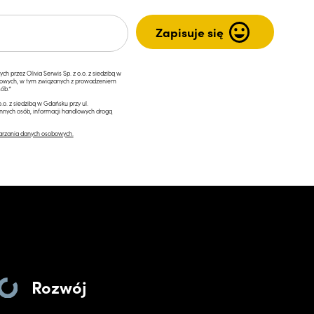
przez Olivia Serwis Sp. z o.o. z siedzibą w
ngowych, w tym związanych z prowadzeniem
ób.*
.o. z siedzibą w Gdańsku przy ul.
innych osób, informacji handlowych drogą
arzania danych osobowych.
Rozwój